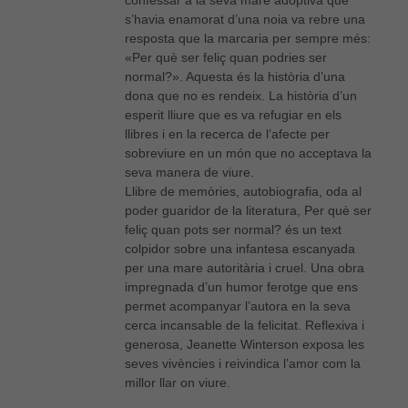
confessar a la seva mare adoptiva que
s’havia enamorat d’una noia va rebre una
resposta que la marcaria per sempre més:
«Per què ser feliç quan podries ser
normal?». Aquesta és la història d’una
dona que no es rendeix. La història d’un
esperit lliure que es va refugiar en els
llibres i en la recerca de l’afecte per
sobreviure en un món que no acceptava la
seva manera de viure.
Llibre de memòries, autobiografia, oda al
poder guaridor de la literatura, Per què ser
feliç quan pots ser normal? és un text
colpidor sobre una infantesa escanyada
per una mare autoritària i cruel. Una obra
impregnada d’un humor ferotge que ens
permet acompanyar l’autora en la seva
cerca incansable de la felicitat. Reflexiva i
generosa, Jeanette Winterson exposa les
seves vivències i reivindica l’amor com la
millor llar on viure.