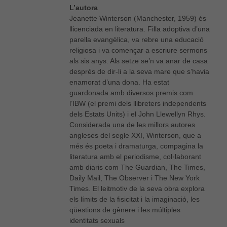
L’autora
Jeanette Winterson (Manchester, 1959) és
llicenciada en literatura. Filla adoptiva d’una
parella evangèlica, va rebre una educació
religiosa i va començar a escriure sermons
als sis anys. Als setze se’n va anar de casa
després de dir-li a la seva mare que s’havia
enamorat d’una dona. Ha estat
guardonada amb diversos premis com
l’IBW (el premi dels llibreters independents
dels Estats Units) i el John Llewellyn Rhys.
Considerada una de les millors autores
angleses del segle XXI, Winterson, que a
més és poeta i dramaturga, compagina la
literatura amb el periodisme, col·laborant
amb diaris com The Guardian, The Times,
Daily Mail, The Observer i The New York
Times. El leitmotiv de la seva obra explora
els límits de la fisicitat i la imaginació, les
qüestions de gènere i les múltiples
Necessàries
identitats sexuals