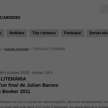
s
Notícies
Tria i remena
Participa!
Servei ed
s
>
Agenda Activitats
>
TERTÚLIA LITERÀRIA
d octubre 2020 - Horari: 18 h
 LITERÀRIA
’un final
de Julian Barnes
 Booker 2011
ebster és ara un jubilat de vida tranquil·la, divorciat amistosament, 
erò quan rebi una carta d’un bufet d’advocats, es veurà abocat a revisa