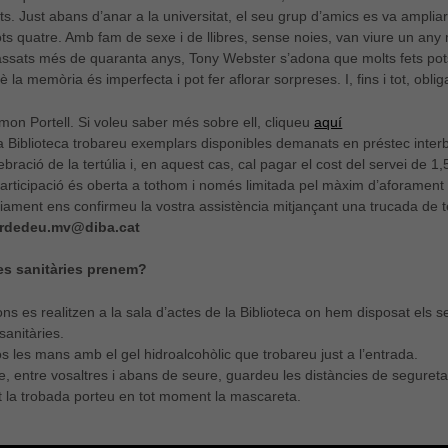
s. Just abans d’anar a la universitat, el seu grup d’amics es va ampliar
tots quatre. Amb fam de sexe i de llibres, sense noies, van viure un any 
assats més de quaranta anys, Tony Webster s’adona que molts fets pot
 la memòria és imperfecta i pot fer aflorar sorpreses. I, fins i tot, oblig
on Portell. Si voleu saber més sobre ell, cliqueu
aquí
a Biblioteca trobareu exemplars disponibles demanats en préstec interb
bració de la tertúlia i, en aquest cas, cal pagar el cost del servei de 1,
articipació és oberta a tothom i només limitada pel màxim d’aforament de
iament ens confirmeu la vostra assistència mitjançant una trucada de t
ardedeu.mv@diba.cat
s sanitàries prenem?
ns es realitzen a la sala d’actes de la Biblioteca on hem disposat els se
 sanitàries.
 les mans amb el gel hidroalcohòlic que trobareu just a l’entrada.
e, entre vosaltres i abans de seure, guardeu les distàncies de segureta
t la trobada porteu en tot moment la mascareta.