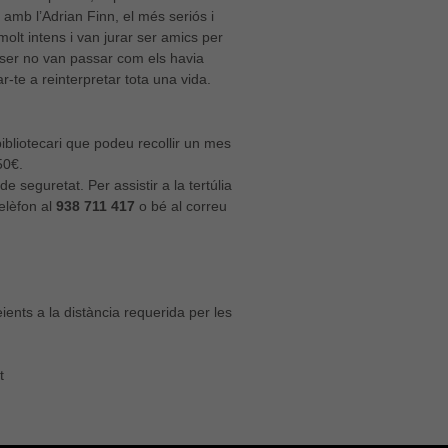
 amb l’Adrian Finn, el més seriós i
molt intens i van jurar ser amics per
ser no van passar com els havia
ar-te a reinterpretar tota una vida.
ibliotecari que podeu recollir un mes
50€.
 seguretat. Per assistir a la tertúlia
elèfon al
938 711 417
o bé al correu
ients a la distància requerida per les
t