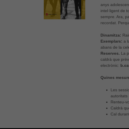
anys adolescent
intel·ligent de 
sempre. Ara, p
recordat. Perquè
Dinamitza:
Raim
Exemplars:
a l
abans de la cele
Reserves.
La p
caldrà que prèv
electrònic:
b.c
Quines mesure
Les sessio
autoritats
Renteu-vos
Caldrà qu
Cal duran