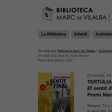
La Biblioteca
Infantil
Activitat
On està ara:
Biblioteca Marc de Vilalba
>
Activitat
El sentit d’un final
de Julian Barnes
Premi Man Booker 2011
Dimecres, 14 
TERTÚLIA
El sentit d
Premi Man
Sinopsi:
Tony W
la seva vida. P