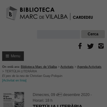
Menu
On està ara:
Biblioteca Marc de Vilalba
>
Activitats
>
Agenda Activitats
>
TERTÚLIA LITERÀRIA
El pes de la neu
de Christian Guay-Poliquin
[Activitat en línia]
Dimecres, 09 d desembre 2020 -
Horari: 18 h
TERTÚLIA LITERÀRIA