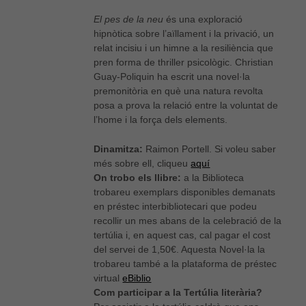
El pes de la neu
és una exploració
hipnòtica sobre l’aïllament i la privació, un
relat incisiu i un himne a la resiliència que
pren forma de thriller psicològic. Christian
Guay-Poliquin ha escrit una novel·la
premonitòria en què una natura revolta
posa a prova la relació entre la voluntat de
l’home i la força dels elements.
Dinamitza:
Raimon Portell. Si voleu saber
més sobre ell, cliqueu
aquí
On trobo els llibre:
a la Biblioteca
trobareu exemplars disponibles demanats
en préstec interbibliotecari que podeu
recollir un mes abans de la celebració de la
tertúlia i, en aquest cas, cal pagar el cost
del servei de 1,50€. Aquesta Novel·la la
trobareu també a la plataforma de préstec
virtual
eBiblio
Com participar a la Tertúlia literària?