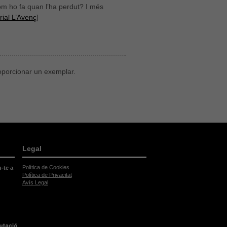
com ho fa quan l’ha perdut? I més
rial L’Avenç
]
roporcionar un exemplar.
Legal
Política de Cookies
u-te a
Política de Privacitat
Avís Legal