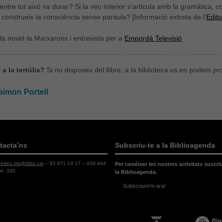
ntre tot això va durar? Si la veu interior s’articula amb la gramàtica, 
construeix la consciència sense paraula? [Informació extreta de l’
Edito
la novel·la Marxarons i entrevista per a
Empordà Televisió
a la tertúlia?
Si no disposeu del llibre, a la biblioteca us en podem p
aimon Portell
tacta’ns
Subscriu-te a la Biblioagenda
dedeu.mv@diba.cat
– 93 871 14 17 – 938 444
Per conèixer les nostres activitats suscri
xt. 330
la Biblioagenda.
Subscriure'm ara!