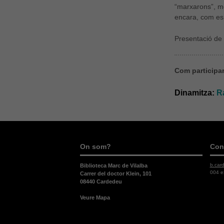
“marxarons”, me
encara, com es 
Presentació de 
Com participar 
Dinamitza:
R
On som?
Con
b.car
Biblioteca Marc de Vilalba
004 e
Carrer del doctor Klein, 101
08440 Cardedeu
Veure Mapa