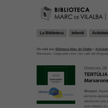
La Biblioteca
Infantil
Activitat
On està ara:
Biblioteca Marc de Vilalba
>
Activitat
Marxarons: viatge pels cims i les valls del llenguat
Dimecres, 08 
TERTÚLIA
Marxarons:
Sinopsi:
Aquest
persona apassi
aleshores una a
món interior si