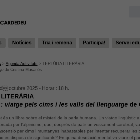
s
Notícies
Tria i remena
Participa!
Servei ed
s
>
Agenda Activitats
>
TERTÚLIA LITERÀRIA
ge
de Cristina Masanés
d octubre 2025 - Horari: 18 h.
 LITERÀRIA
 viatge pels cims i les valls del llenguatge
de 
 és un llibre sobre el misteri de la parla humana. Un viatge lingüístic a 
onada per l’alpinisme, que, després de patir un vessament cerebral, 
scensió per cims i muntanyes inabastables per intentar recuperar les p
 no es disposa de significants? En quina desolació mental va viure el pa