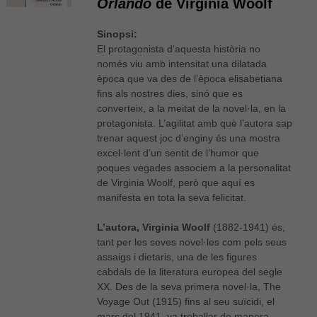
Orlando
de Virginia Woolf
Sinopsi:
El protagonista d’aquesta història no
només viu amb intensitat una dilatada
època que va des de l’època elisabetiana
fins als nostres dies, sinó que es
converteix, a la meitat de la novel·la, en la
protagonista. L’agilitat amb què l’autora sap
trenar aquest joc d’enginy és una mostra
excel·lent d’un sentit de l’humor que
poques vegades associem a la personalitat
de Virginia Woolf, però que aquí es
manifesta en tota la seva felicitat.
L’autora, Virginia Woolf
(1882-1941) és,
tant per les seves novel·les com pels seus
assaigs i dietaris, una de les figures
cabdals de la literatura europea del segle
XX. Des de la seva primera novel·la, The
Voyage Out (1915) fins al seu suïcidi, el
març del 1941, va treballar de manera