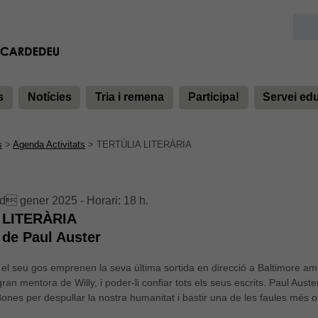
s
Notícies
Tria i remena
Participa!
Servei ed
s
>
Agenda Activitats
>
TERTÚLIA LITERÀRIA
d gener 2025 - Horari: 18 h.
 LITERÀRIA
, de Paul Auster
i el seu gos emprenen la seva última sortida en direcció a Baltimore 
ran mentora de Willy, i poder-li confiar tots els seus escrits. Paul Aust
ones per despullar la nostra humanitat i bastir una de les faules més or