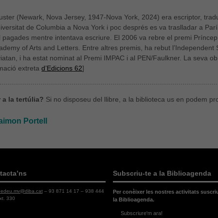
ster (Newark, Nova Jersey, 1947-Nova York, 2024) era escriptor, traduc
niversitat de Columbia a Nova York i poc després es va traslladar a Parí
l pagades mentre intentava escriure. El 2006 va rebre el premi Príncep 
ademy of Arts and Letters. Entre altres premis, ha rebut l’Independent S
iatan, i ha estat nominat al Premi IMPAC i al PEN/Faulkner. La seva ob
rmació extreta
d’Edicions 62
]
a la tertúlia?
Si no disposeu del llibre, a la biblioteca us en podem p
aimon Portell
tacta’ns
Subscriu-te a la Biblioagenda
dedeu.mv@diba.cat
– 93 871 14 17 – 938 444
Per conèixer les nostres activitats suscri
xt. 330
la Biblioagenda.
Subscriure'm ara!