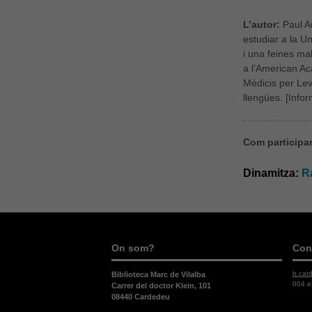
L’autor:
Paul Au
estudiar a la U
i una feines ma
a l’American Ac
Médicis per Lev
llengües. [Info
Com participar 
Dinamitza:
R
On som?
Con
b.car
Biblioteca Marc de Vilalba
004 e
Carrer del doctor Klein, 101
08440 Cardedeu