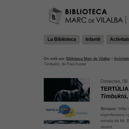
La Biblioteca
Infantil
Activitat
On està ara:
Biblioteca Marc de Vilalba
>
Activitat
Timbuktú
, de Paul Auster
Dimecres, 08 
TERTÚLIA
Timbuktú
S
inopsi:
Willy 
exprofessora i g
mirada de Mr. B
recent.