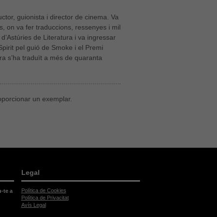
tor, guionista i director de cinema. Va
s, on va fer traduccions, ressenyes i mil
d’Astúries de Literatura i va ingressar
pirit pel guió de Smoke i el Premi
ra s’ha traduït a més de quaranta
roporcionar un exemplar.
Legal
Política de Cookies
u-te a
Política de Privacitat
Avís Legal