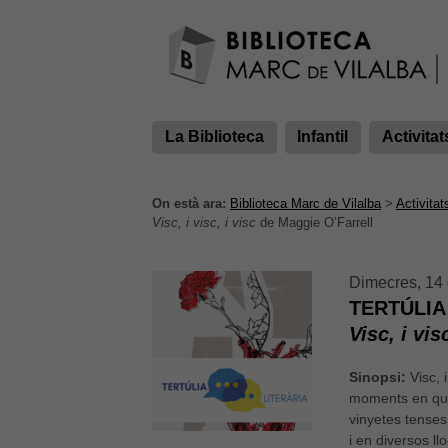
La Biblioteca
Infantil
Activitat
On està ara:
Biblioteca Marc de Vilalba
>
Activitat
Visc, i visc, i visc
de Maggie O’Farrell
Dimecres, 14 
TERTÚLIA
Visc, i vis
Sinopsi:
Visc, 
moments en què l
vinyetes tenses,
i en diversos ll