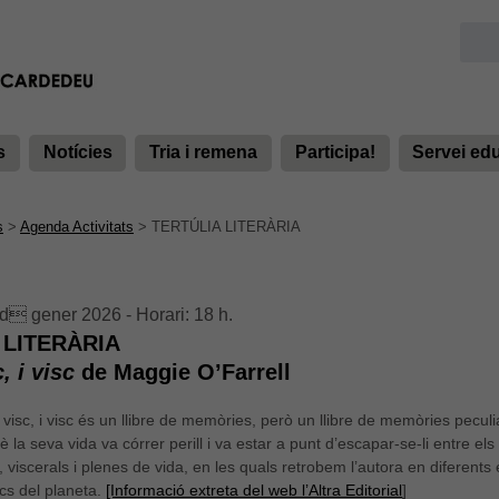
s
Notícies
Tria i remena
Participa!
Servei ed
s
>
Agenda Activitats
>
TERTÚLIA LITERÀRIA
d gener 2026 - Horari: 18 h.
 LITERÀRIA
c, i visc
de Maggie O’Farrell
i visc, i visc és un llibre de memòries, però un llibre de memòries peculi
a seva vida va córrer perill i va estar a punt d’escapar-se-li entre els
 viscerals i plenes de vida, en les quals retrobem l’autora en diferents
ocs del planeta.
[Informació extreta del web l’Altra Editorial
]