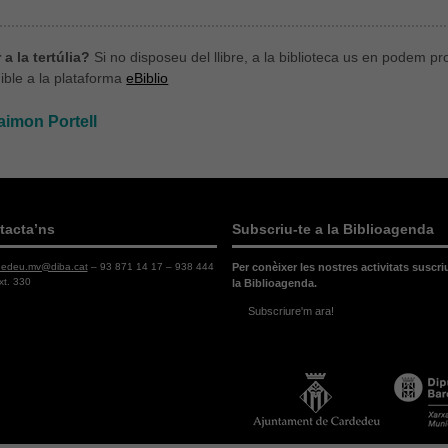
a la tertúlia?
Si no disposeu del llibre, a la biblioteca us en podem 
ible a la plataforma
eBiblio
aimon Portell
tacta’ns
Subscriu-te a la Biblioagenda
dedeu.mv@diba.cat
– 93 871 14 17 – 938 444
Per conèixer les nostres activitats suscri
xt. 330
la Biblioagenda.
Subscriure'm ara!