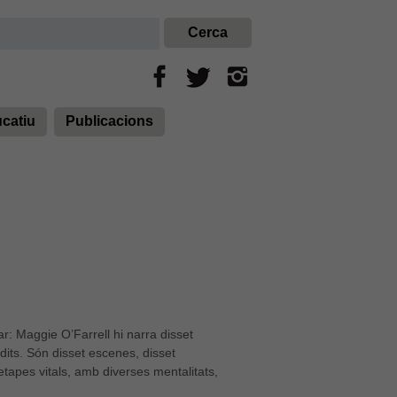
ucatiu
Publicacions
ar: Maggie O’Farrell hi narra disset
 dits. Són disset escenes, disset
 etapes vitals, amb diverses mentalitats,