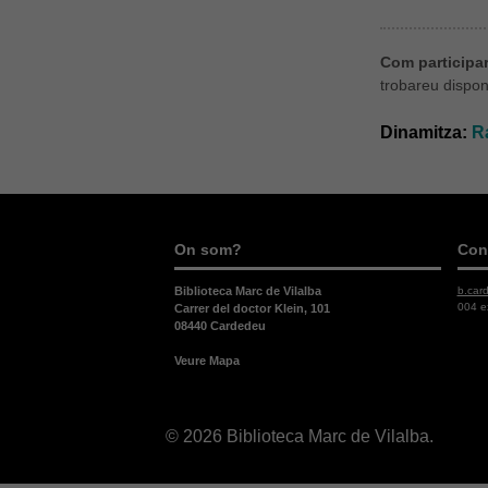
Com participar 
trobareu dispon
Dinamitza:
R
On som?
Con
b.car
Biblioteca Marc de Vilalba
004 e
Carrer del doctor Klein, 101
08440 Cardedeu
Veure Mapa
© 2026 Biblioteca Marc de Vilalba.