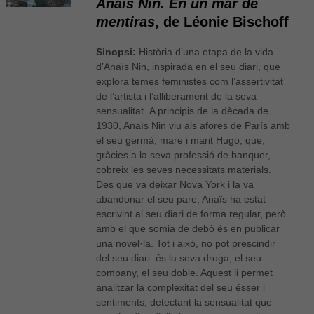
Anaïs Nin. En un mar de
mentiras
, de Léonie Bischoff
Sinopsi:
Història d’una etapa de la vida
d’Anaïs Nin, inspirada en el seu diari, que
explora temes feministes com l’assertivitat
de l’artista i l’alliberament de la seva
sensualitat. A principis de la dècada de
1930, Anaïs Nin viu als afores de París amb
el seu germà, mare i marit Hugo, que,
gràcies a la seva professió de banquer,
cobreix les seves necessitats materials.
Des que va deixar Nova York i la va
abandonar el seu pare, Anaïs ha estat
escrivint al seu diari de forma regular, però
amb el que somia de debò és en publicar
una novel·la. Tot i això, no pot prescindir
del seu diari: és la seva droga, el seu
company, el seu doble. Aquest li permet
analitzar la complexitat del seu ésser i
sentiments, detectant la sensualitat que