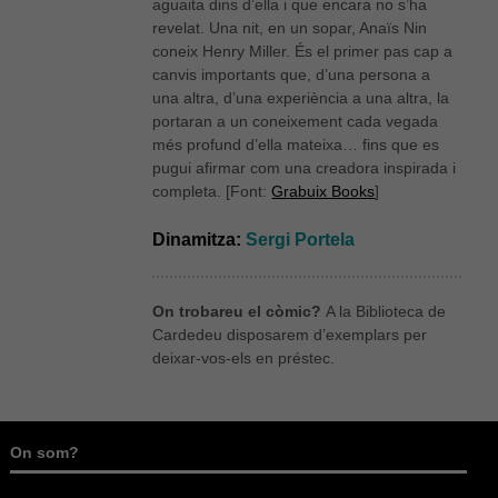
aguaita dins d’ella i que encara no s’ha
revelat. Una nit, en un sopar, Anaïs Nin
coneix Henry Miller. És el primer pas cap a
canvis importants que, d’una persona a
una altra, d’una experiència a una altra, la
portaran a un coneixement cada vegada
més profund d’ella mateixa… fins que es
pugui afirmar com una creadora inspirada i
completa. [Font:
Grabuix Books
]
Dinamitza:
Sergi Portela
On trobareu el còmic?
A la Biblioteca de
Cardedeu disposarem d’exemplars per
deixar-vos-els en préstec.
On som?