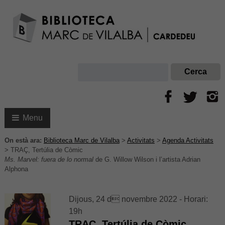
Menu
On està ara:
Biblioteca Marc de Vilalba
>
Activitats
>
Agenda Activitats
>
TRAÇ, Tertúlia de Còmic
Ms. Marvel: fuera de lo normal
de G. Willow Wilson i l’artista Adrian
Alphona
Dijous, 24 d novembre 2022 - Horari:
19h
TRAÇ, Tertúlia de Còmic