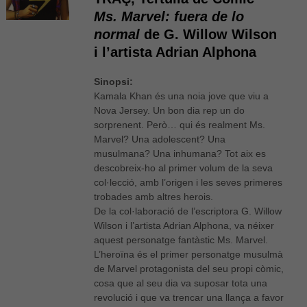
Ms. Marvel: fuera de lo
normal
de G. Willow Wilson
i l’artista Adrian Alphona
Sinopsi:
Kamala Khan és una noia jove que viu a
Nova Jersey. Un bon dia rep un do
sorprenent. Però… qui és realment Ms.
Marvel? Una adolescent? Una
musulmana? Una inhumana? Tot aix es
descobreix-ho al primer volum de la seva
col·lecció, amb l’origen i les seves primeres
trobades amb altres herois.
De la col·laboració de l’escriptora G. Willow
Wilson i l’artista Adrian Alphona, va néixer
aquest personatge fantàstic Ms. Marvel.
L’heroïna és el primer personatge musulmà
de Marvel protagonista del seu propi còmic,
cosa que al seu dia va suposar tota una
revolució i que va trencar una llança a favor