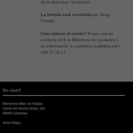
de la diversitat i la inclusió.
La tertúlia està conduïda
per Sergi
Portela
Com obtenir el còmic?
Poseu-vos en
contacte amb la Biblioteca de Cardedeu i
us informarem: b.cardedeu.mv@diba.cat i
938 71 14 17
On som?
Biblioteca Marc de Vilalba
Carrer del doctor Klein, 101
08440 Cardedeu
Veure Mapa