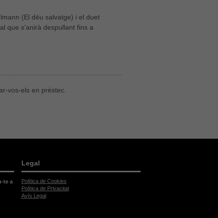
lmann (El déu salvatge) i el duet
l que s’anirà despullant fins a
r-vos-els en préstec.
Legal
Política de Cookies
u-te a
Política de Privacitat
Avís Legal