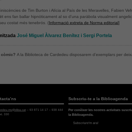
niscències de Tim Burton i Alícia al País de les Meravelles, Fabien Veh
oët ens fan ballar hipnòticament al so d’una paràbola visualment angelica
seu costat més tenebrós. (
Informació extreta de Norma editorial
]
amitzada
José Miguel Àlvarez Benítez i Sergi Portela
l còmic?
A la Biblioteca de Cardedeu disposarem d’exemplars per deixa
tacta’ns
Subscriu-te a la Biblioagenda
dedeu.mv@diba.cat
– 93 871 14 17 – 938 444
Per conèixer les nostres activitats suscri
xt. 330
la Biblioagenda.
Subscriure'm ara!