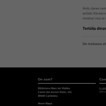
Amb clares remi
artístic Kerasc
mostrar-nos el 
Tertúlia din
On trobareu e
On som?
Con
b.car
Biblioteca Marc de Vilalba
004 e
Carrer del doctor Klein, 101
08440 Cardedeu
Veure Mapa