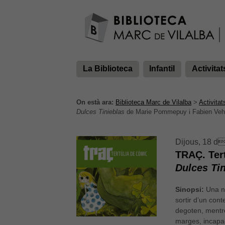
La Biblioteca
Infantil
Activitat
On està ara:
Biblioteca Marc de Vilalba
>
Activitat
Dulces Tinieblas
de Marie Pommepuy i Fabien Vehl
Dijous, 18 d
TRAÇ. Ter
Dulces Ti
Sinopsi:
Una n
sortir d’un con
degoten, mentre 
marges, incapaç