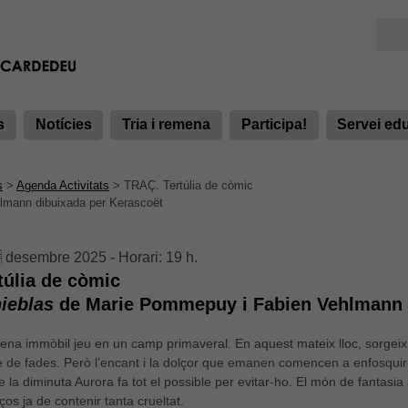
s
Notícies
Tria i remena
Participa!
Servei ed
s
>
Agenda Activitats
>
TRAÇ. Tertúlia de còmic
mann dibuixada per Kerascoët
 desembre 2025 - Horari: 19 h.
túlia de còmic
nieblas
de Marie Pommepuy i Fabien Vehlmann 
ena immòbil jeu en un camp primaveral. En aquest mateix lloc, sorgei
te de fades. Però l’encant i la dolçor que emanen comencen a enfosqui
la diminuta Aurora fa tot el possible per evitar-ho. El món de fantasia 
os ja de contenir tanta crueltat.