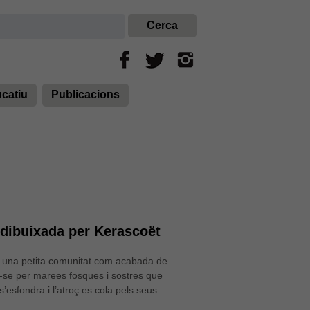
ucatiu
Publicacions
dibuixada per Kerascoët
x una petita comunitat com acabada de
r-se per marees fosques i sostres que
s’esfondra i l’atroç es cola pels seus