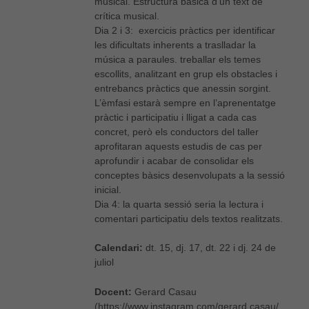
musical. Estructura bàsica d’un text de
crítica musical.
Dia 2 i 3: exercicis pràctics per identificar
les dificultats inherents a traslladar la
música a paraules. treballar els temes
escollits, analitzant en grup els obstacles i
entrebancs pràctics que anessin sorgint.
L’èmfasi estarà sempre en l’aprenentatge
pràctic i participatiu i lligat a cada cas
concret, però els conductors del taller
aprofitaran aquests estudis de cas per
aprofundir i acabar de consolidar els
conceptes bàsics desenvolupats a la sessió
inicial.
Dia 4: la quarta sessió seria la lectura i
comentari participatiu dels textos realitzats.
Calendari:
dt. 15, dj. 17, dt. 22 i dj. 24 de
juliol
Docent:
Gerard Casau
(https://www.instagram.com/gerard.casau/