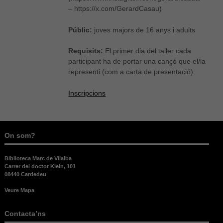
– https://x.com/GerardCasau)
Públic:
joves majors de 16 anys i adults
Requisits:
El primer dia del taller cada
participant ha de portar una cançó que el/la
representi (com a carta de presentació).
Inscripcions
Necessàries
Aquestes
cookies no
On som?
són
opcionals,
són
Biblioteca Marc de Vilalba
necessàries
Carrer del doctor Klein, 101
per al bon
08440 Cardedeu
funcionament
web.
Veure Mapa
Contacta’ns