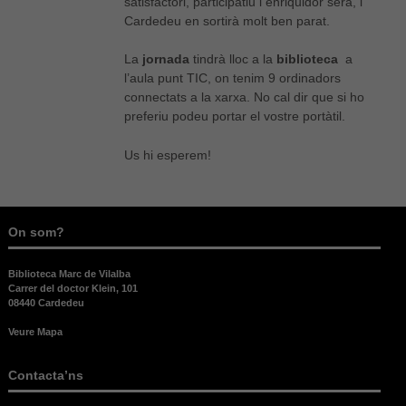
satisfactori, participatiu i enriquidor serà, i
Cardedeu en sortirà molt ben parat.
La
jornada
tindrà lloc a la
biblioteca
a
l’aula punt TIC, on tenim 9 ordinadors
connectats a la xarxa. No cal dir que si ho
preferiu podeu portar el vostre portàtil.
Us hi esperem!
On som?
Biblioteca Marc de Vilalba
Carrer del doctor Klein, 101
08440 Cardedeu
Veure Mapa
Contacta’ns
Necessàries