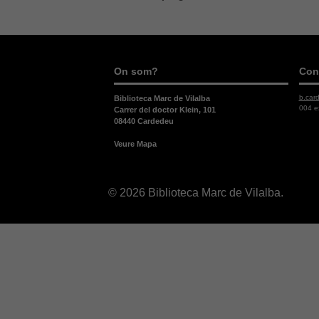
On som?
Con
b.car
Biblioteca Marc de Vilalba
004 e
Carrer del doctor Klein, 101
08440 Cardedeu
Veure Mapa
© 2026 Biblioteca Marc de Vilalba.