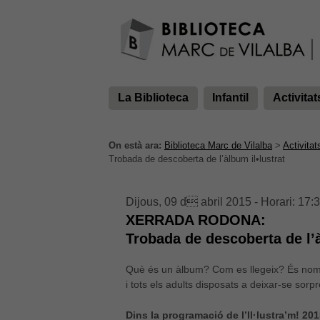
La Biblioteca
Infantil
Activitat
On està ara:
Biblioteca Marc de Vilalba
>
Activitat
Trobada de descoberta de l’àlbum il•lustrat
Dijous, 09 d abril 2015 - Horari: 17:
XERRADA RODONA:
Trobada de descoberta de l’à
Què és un àlbum? Com es llegeix? És només
i tots els adults disposats a deixar-se sorp
Dins la programació de l’Il·lustra’m! 20