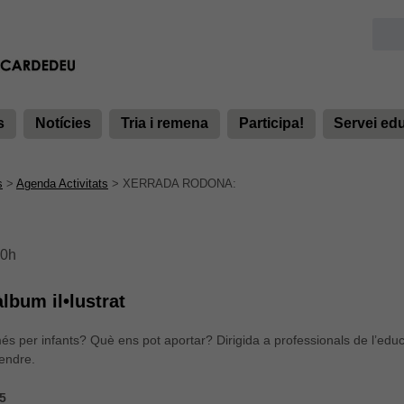
s
Notícies
Tria i remena
Participa!
Servei ed
s
>
Agenda Activitats
>
XERRADA RODONA:
30h
lbum il•lustrat
 per infants? Què ens pot aportar? Dirigida a professionals de l’educ
rendre.
15