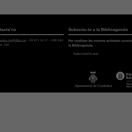
tacta’ns
Subscriu-te a la Biblioagenda
dedeu.mv@diba.cat
– 93 871 14 17 – 938 444
Per conèixer les nostres activitats suscri
xt. 330
la Biblioagenda.
Subscriure'm ara!