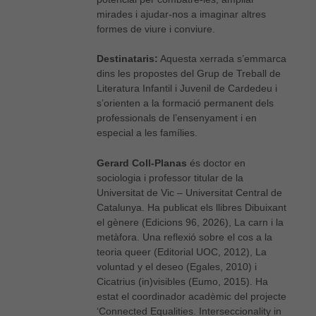
mirades i ajudar-nos a imaginar altres
formes de viure i conviure.
Destinataris:
Aquesta xerrada s’emmarca
dins les propostes del Grup de Treball de
Literatura Infantil i Juvenil de Cardedeu i
s’orienten a la formació permanent dels
professionals de l’ensenyament i en
especial a les famílies.
Gerard Coll-Planas
és doctor en
sociologia i professor titular de la
Universitat de Vic – Universitat Central de
Catalunya. Ha publicat els llibres Dibuixant
el gènere (Edicions 96, 2026), La carn i la
metàfora. Una reflexió sobre el cos a la
teoria queer (Editorial UOC, 2012), La
voluntad y el deseo (Egales, 2010) i
Cicatrius (in)visibles (Eumo, 2015). Ha
estat el coordinador acadèmic del projecte
‘Connected Equalities. Interseccionality in