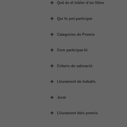
Què és el tràiler d’un llibre
Qui hi pot participar
Categoria general i BSO
Premi Finestra +18 i BSO:
Categories de Premis
1r Premi
2n Premi
Com participar-hi
3r Premi
dues persone
Premi Especial Biblioteca-Card
un màx
Criteris de valoració
ha de correspondre a un ll
Premi +18
Qualitat artística
Premi Banda Sonora Original.
C
Creativitat
Lliurament de treballs
Qualitat tècnica
preferiblement en català
Jurat
inèdita
Lliurament dels premis