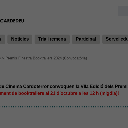
s
Notícies
Tria i remena
Participa!
Servei ed
s
>
Premis Finestra Booktrailers 2024 (Convocatòria)
l de Cinema Cardoterror convoquen la VIIa Edició dels Premi
ament de booktrailers al 21 d’octubre a les 12 h (migdia)!