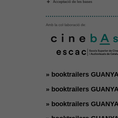
Acceptació de les bases
Cardoterror
Amb la col·laboració de:
» booktrailers GUANY
» booktrailers GUANY
» booktrailers GUANY