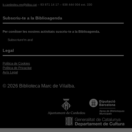
necessitem
b.cardedeu.mv@diba.cat
– 93 871 14 17 – 938 444 004 ext. 330
aquestes
cookies.
Subscriu-te a la Biblioagenda
Experiència
Per conèixer les nostres activitats suscriu-te a la Biblioagenda.
Per tal que el
Subscriure'm ara!
nostre lloc
web funcioni
Legal
el millor
possible
durant la
Política de Cookies
vostra visita.
Política de Privacitat
Si rebutges
Avís Legal
aquestes
cookies,
© 2026 Biblioteca Marc de Vilalba.
alguna
funcionalitat
desapareixerà
del lloc web.