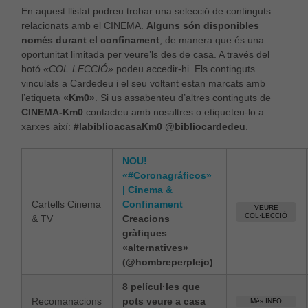
En aquest llistat podreu trobar una selecció de continguts
relacionats amb el CINEMA.
Alguns són disponibles
només durant el confinament
; de manera que és una
oportunitat limitada per veure’ls des de casa. A través del
botó
«COL·LECCIÓ»
podeu accedir-hi. Els continguts
vinculats a Cardedeu i el seu voltant estan marcats amb
l’etiqueta
«Km0»
. Si us assabenteu d’altres continguts de
CINEMA-Km0
contacteu amb nosaltres o etiqueteu-lo a
xarxes així:
#labiblioacasaKm0 @bibliocardedeu
.
NOU!
«#Coronagráficos»
| Cinema &
Cartells Cinema
Confinament
VEURE
COL·LECCIÓ
& TV
Creacions
gràfiques
«alternatives»
(@hombreperplejo)
.
8 películ·les que
Recomanacions
pots veure a casa
Més INFO