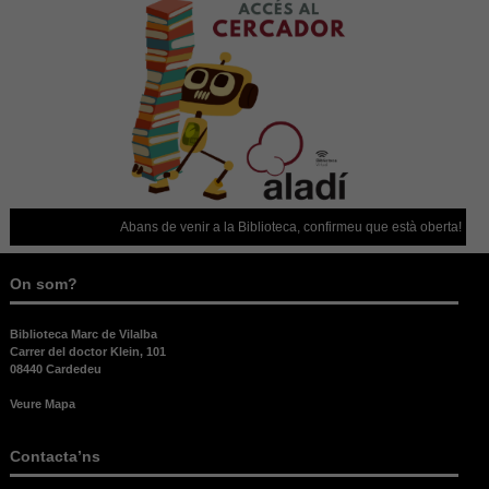
Necessàries
Aquestes
cookies no
Abans de venir a la Biblioteca, confirmeu que està oberta!
Nec
són
opcionals,
són
On som?
necessàries
per al bon
Biblioteca Marc de Vilalba
funcionament
Carrer del doctor Klein, 101
web.
08440 Cardedeu
Veure Mapa
Estadístiques
Per a millorar
Contacta’ns
la nostra web