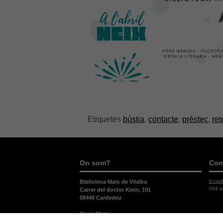
Etiquetes
bústia
,
contacte
,
préstec
,
ret
On som?
Con
b.car
Biblioteca Marc de Vilalba
004 e
Carrer del doctor Klein, 101
08440 Cardedeu
Veure Mapa