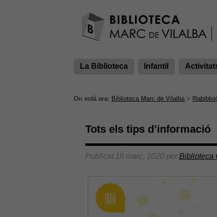
La Biblioteca
Infantil
Activitat
On està ara:
Biblioteca Marc de Vilalba
>
#labibli
Tots els tips d’informació
Publicat
19 març, 2020
per
Biblioteca