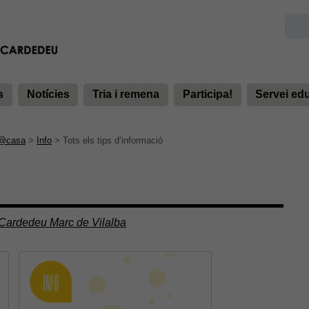
s
Notícies
Tria i remena
Participa!
Servei ed
o@casa
>
Info
>
Tots els tips d’informació
 Cardedeu Marc de Vilalba