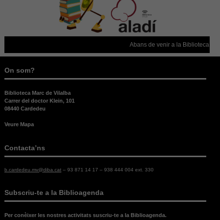
aquestes
cookies.
Abans de venir a la Biblioteca, con
Experiència
Per tal que el
nostre lloc
On som?
web funcioni
el millor
possible
Biblioteca Marc de Vilalba
durant la
Carrer del doctor Klein, 101
vostra visita.
08440 Cardedeu
Si rebutges
Veure Mapa
aquestes
cookies,
alguna
Contacta’ns
funcionalitat
desapareixerà
del lloc web.
b.cardedeu.mv@diba.cat
– 93 871 14 17 – 938 444 004 ext. 330
Subscriu-te a la Biblioagenda
Per conèixer les nostres activitats suscriu-te a la Biblioagenda.