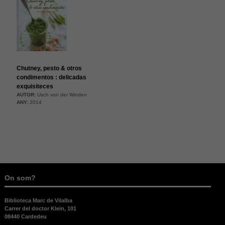
Chutney, pesto & otros
condimentos : delicadas
exquisiteces
AUTOR:
Usch von der Winden
ANY:
2014
Necessàries
Aquestes
cookies no
són
opcionals,
són
On som?
necessàries
per al bon
Biblioteca Marc de Vilalba
funcionament
Carrer del doctor Klein, 101
web.
08440 Cardedeu