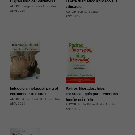
El gran libro de Solidworks
El arte dramático aplicado a la
AUTOR:
Sergio Gómez González
educación
ANY:
2015
AUTOR:
Patrice Baldwin
ANY:
2014
Inducción miofascial para el
Padres liberados, hijos
equilibrio estructural
liberados : guía para tener una
AUTOR:
James Earls & Thomas Myers
família más feliz
ANY:
2013
AUTOR:
Adele Faber, Elaine Mazlish
ANY:
2013