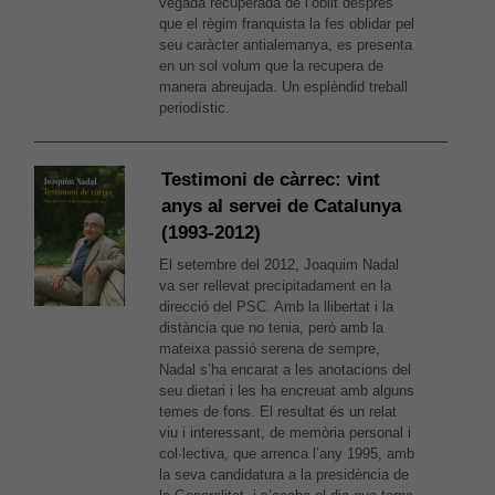
vegada recuperada de l’oblit després
que el règim franquista la fes oblidar pel
seu caràcter antialemanya, es presenta
en un sol volum que la recupera de
manera abreujada. Un esplèndid treball
periodístic.
Testimoni de càrrec: vint
anys al servei de Catalunya
(1993-2012)
El setembre del 2012, Joaquim Nadal
va ser rellevat precipitadament en la
direcció del PSC. Amb la llibertat i la
distància que no tenia, però amb la
mateixa passió serena de sempre,
Nadal s’ha encarat a les anotacions del
seu dietari i les ha encreuat amb alguns
temes de fons. El resultat és un relat
viu i interessant, de memòria personal i
col·lectiva, que arrenca l’any 1995, amb
la seva candidatura a la presidència de