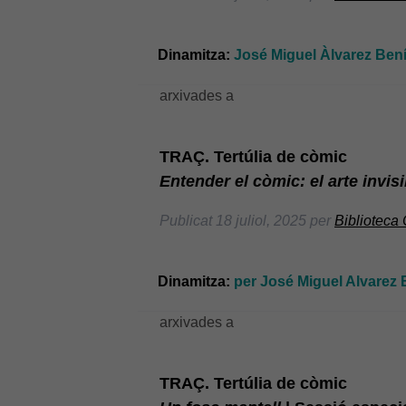
Dinamitza:
José Miguel Àlvarez Benít
arxivades a
TRAÇ. Tertúlia de còmic
Entender el còmic: el arte invisi
Publicat
18 juliol, 2025
per
Biblioteca
Dinamitza:
per José Miguel Alvarez B
arxivades a
TRAÇ. Tertúlia de còmic