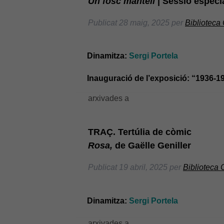
Un fosc mantell
| Sessió especi
Publicat
28 maig, 2025
per
Biblioteca
Dinamitza:
Sergi Portela
Inauguració de l’exposició: “1936-1
arxivades a
TRAÇ. Tertúlia de còmic
Rosa,
de Gaëlle Geniller
Publicat
19 abril, 2025
per
Biblioteca
Dinamitza:
Sergi Portela
arxivades a