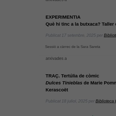
EXPERIMENTIA
Què hi tinc a la butxaca? Taller d
Publicat
17 setembre, 2025
per
Biblio
Sessió a càrrec de la Sara Sareta
arxivades a
TRAÇ. Tertúlia de còmic
Dulces Tinieblas
de Marie Pomm
Kerascoët
Publicat
18 juliol, 2025
per
Biblioteca