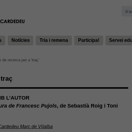
s
Notícies
Tria i remena
Participa!
Servei ed
 de recerca per a 'traç'
traç
MB L’AUTOR
ura de Francesc Pujols
, de Sebastià Roig i Toni
 Cardedeu Marc de Vilalba