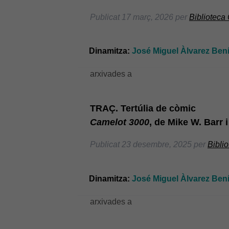
Publicat
17 març, 2026
per
Biblioteca
Dinamitza:
José Miguel Àlvarez Bení
arxivades a
TRAÇ. Tertúlia de còmic
Camelot 3000
, de Mike W. Barr 
Publicat
23 desembre, 2025
per
Bibli
Dinamitza:
José Miguel Àlvarez Bení
arxivades a