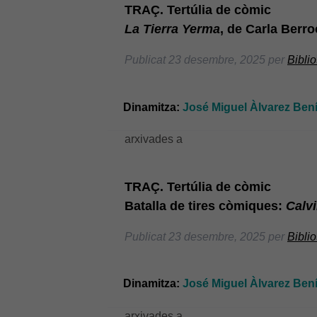
TRAÇ. Tertúlia de còmic
La Tierra Yerma
, de Carla Berro
Publicat
23 desembre, 2025
per
Bibli
Dinamitza:
José Miguel Àlvarez Bení
arxivades a
TRAÇ. Tertúlia de còmic
Batalla de tires còmiques:
Calv
Publicat
23 desembre, 2025
per
Bibli
Dinamitza:
José Miguel Àlvarez Benít
arxivades a