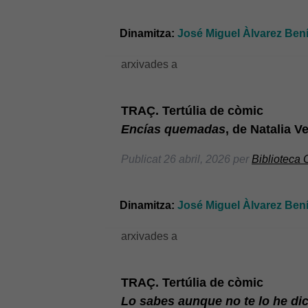
Dinamitza:
José Miguel Àlvarez Bení
arxivades a
TRAÇ. Tertúlia de còmic
Encías quemadas
, de Natalia V
Publicat
26 abril, 2026
per
Biblioteca
Dinamitza:
José Miguel Àlvarez Bení
arxivades a
TRAÇ. Tertúlia de còmic
Lo sabes aunque no te lo he di