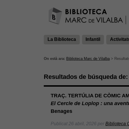
La Biblioteca
Infantil
Activitat
On està ara:
Biblioteca Marc de Vilalba
> Resultats
Resultados de búsqueda de:
TRAÇ. TERTÚLIA DE CÒMIC A
El Cercle de Loplop : una avent
Benages
Publicat
26 abril, 2026
per
Biblioteca