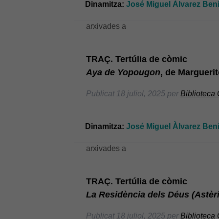
Dinamitza:
José Miguel Àlvarez Benít
arxivades a
TRAÇ. Tertúlia de còmic
Aya de Yopougon
, de Margueri
Publicat
18 juliol, 2025
per
Biblioteca
Dinamitza:
José Miguel Àlvarez Benít
arxivades a
TRAÇ. Tertúlia de còmic
La Residència dels Déus (Astèri
Publicat
18 juliol, 2025
per
Biblioteca