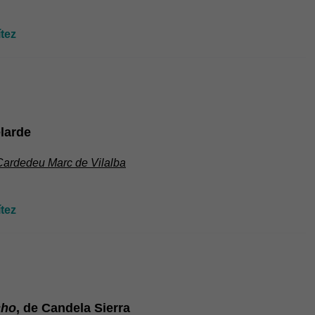
tez
elarde
 Cardedeu Marc de Vilalba
tez
cho
, de Candela Sierra