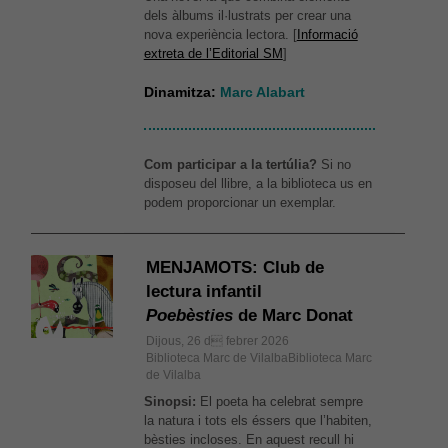
dels àlbums il·lustrats per crear una
nova experiència lectora. [
Informació
extreta de l’Editorial SM
]
Dinamitza:
Marc Alabart
Com participar a la tertúlia?
Si no
disposeu del llibre, a la biblioteca us en
podem proporcionar un exemplar.
MENJAMOTS: Club de
lectura infantil
Poebèsties
de Marc Donat
Dijous, 26 d febrer 2026
Biblioteca Marc de VilalbaBiblioteca Marc
de Vilalba
Sinopsi:
El poeta ha celebrat sempre
la natura i tots els éssers que l’habiten,
bèsties incloses. En aquest recull hi