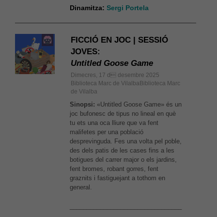
Dinamitza:
Sergi Portela
FICCIÓ EN JOC | SESSIÓ
JOVES:
Untitled Goose Game
Dimecres, 17 d desembre 2025
Biblioteca Marc de VilalbaBiblioteca Marc
de Vilalba
Sinopsi:
«Untitled Goose Game» és un
joc bufonesc de tipus no lineal en què
tu ets una oca lliure que va fent
malifetes per una població
desprevinguda. Fes una volta pel poble,
des dels patis de les cases fins a les
botigues del carrer major o els jardins,
fent bromes, robant gorres, fent
graznits i fastiguejant a tothom en
general.
_________________________________