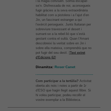
i la màgia conviuen. Somia escapar-
se’n. Disfressada de noi, aconsegueix
fugir gràcies a la seva extraordinària
habilitat com a pistolera i a l’ajut d’en
Jin, un fascinant estranger a qui
l’exèrcit persegueix. Junts lluitaran per
sobreviure travessant el desert i
sumant-se a la rebel·lió que s’està
gestant contra el sultà. Quan l’Amani
descobreixi la veritat sobre en Jin i
sobre ella mateixa, comprendrà que no
pot fugir del seu destí. [
Text extret
d’Edicions 62
]
Dinamitza:
Roser Canet
Com participar a la tertúlia?
Activitat
oberta als nois i noies a partir de 1r
d’ESO que hagin llegit aquest llibre. Si
hi voleu participar, podeu recollir el
vostre exemplar a la Biblioteca.