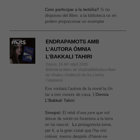
Com participar a la tertúlia?
Si no
disposeu del llibre, a la biblioteca us en
podem proporcionar un exemplar
ENDRAPAMOTS AMB
L’AUTORA ÒMNIA
L’BAKKALI TAHIRI
Dijous, 16 d abril 2026
Biblioteca Marc de VilalbaBiblioteca Marc
de Vilalba i Institució de les Lletres
Catalanes
Ens visitarà l’autora de la novel·la
Un
far a tres minuts de casa,
L’
Omnia
L’Bakkali Tahiri
Sinopsi:
El relat d’una jove que vol
deixar de sentir-se forastera a la terra
on ha nascut.
L
a protagonista torna,
per fi, a la gran ciutat que l’ha vist
créixer, mesos després d’haver-se