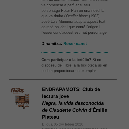
va començar a perfilar el seu
personatge Peter Pan en una novel·la
que va titular
l’Ocellet blanc
(1902).
José Luis Munuera adapta aquest text
gairebé oblidat i que conté l’origen i
l’essència d’aquest estimat personatge
Dinamitza:
Roser canet
Com participar a la tertúlia?
Si no
disposeu del llibre, a la biblioteca us en
podem proporcionar un exemplar.
ENDRAPAMOTS: Club de
lectura jove
Negra, la vida desconocida
de Claudette Colvin
d’Émilie
Plateau
Dijous, 05 d febrer 2026