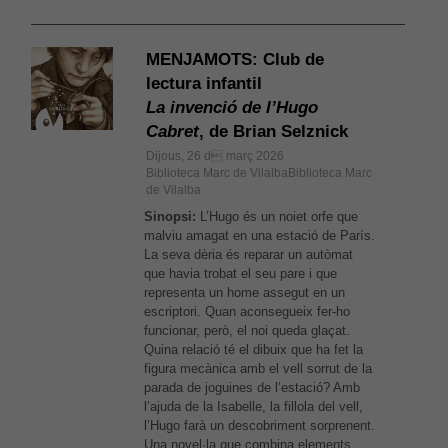
MENJAMOTS: Club de
lectura infantil
La invenció de l’Hugo
Cabret
, de Brian Selznick
Dijous, 26 d març 2026
Biblioteca Marc de VilalbaBiblioteca Marc
de Vilalba
Sinopsi:
L’Hugo és un noiet orfe que
malviu amagat en una estació de París.
La seva dèria és reparar un autòmat
que havia trobat el seu pare i que
representa un home assegut en un
escriptori. Quan aconsegueix fer-ho
funcionar, però, el noi queda glaçat.
Quina relació té el dibuix que ha fet la
figura mecànica amb el vell sorrut de la
parada de joguines de l’estació? Amb
l’ajuda de la Isabelle, la fillola del vell,
l’Hugo farà un descobriment sorprenent.
Una novel·la que combina elements