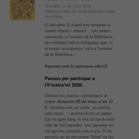
Dissabte, 11 d abril 2026
Biblioteca Marc de VilalbaBiblioteca Marc
de Vilalba
El dissabte 11 d’abril ens tornarem a
veure! Infants i artistes… tots estem
convocats a l’exterior de la Biblioteca,
per celebrar l’edició d’enguany que, si
el temps acompanya, serà a l’exterior
de la Biblioteca.
Aquesta serà la quinzena edició!
Passos per participar a
l’Il·lustra’m! 2026:
Obrirem les places i presentació el
proper
dimecres 25 de març a les 17
h
. Inventeu-vos un conte, un poema,
una cançó… i escriviu-lo en un paper.
Ep! no gaire llarg, el text no ha de tenir
més de 150 paraules. Les paraules no
cal que les compteu una a una. Si ho
escriviu en un document “Word” us les