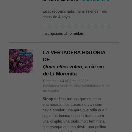
Edat recomanada
: nens i nenes més
grans de 4 anys
Inscripcions al formulari
.
LA VERTADERA HISTÒRIA
DE…
Quan elles volen,
a càrrec
de Li Morenita
Dimecres, 04 d març 2026
Biblioteca Marc de VilalbaBiblioteca Marc
de Vilalba
Sinopsi:
Una tortuga que es casa
enamorada i les coses no van com
havia somiat; una gata que odia que li
diguin és bonica i que la tractin com
una ximple; una truita molt feminista
que escapa del seu destí, una gallina
Necessàries