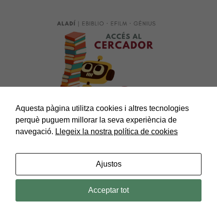
Aquesta pàgina utilitza cookies i altres tecnologies
perquè puguem millorar la seva experiència de
navegació.
Llegeix la nostra política de cookies
Abans de venir a la Biblioteca, confirmeu que està ob
On som?
Ajustos
Biblioteca Marc de Vilalba
Carrer del doctor Klein, 101
Acceptar tot
08440 Cardedeu
Veure Mapa