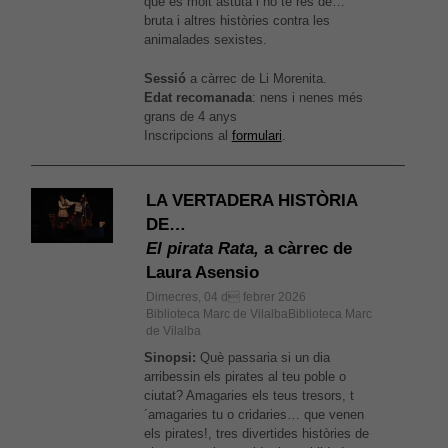
que és molt astuta i no té res de…
Aquestes
bruta i altres històries contra les
cookies no
animalades sexistes.
són
opcionals,
Sessió
a càrrec de Li Morenita.
són
Edat recomanada
: nens i nenes més
necessàries
grans de 4 anys
per al bon
Inscripcions al
formulari
.
funcionament
web.
LA VERTADERA HISTÒRIA
DE…
Estadístiques
Per a millorar
El pirata Rata,
a càrrec de
la nostra web
Laura Asensio
necessitem
Dimecres, 04 d febrer 2026
aquestes
Biblioteca Marc de VilalbaBiblioteca Marc
cookies.
de Vilalba
Sinopsi:
Què passaria si un dia
arribessin els pirates al teu poble o
Experiència
ciutat? Amagaries els teus tresors, t
Per tal que el
´amagaries tu o cridaries… que venen
nostre lloc
els pirates!, tres divertides històries de
web funcioni