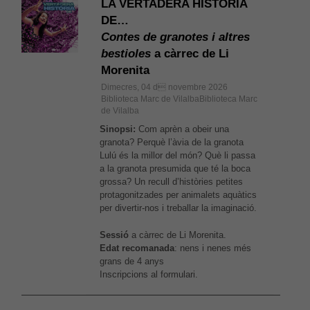
LA VERTADERA HISTÒRIA
DE…
Contes de granotes i altres
bestioles
a càrrec de Li
Morenita
Dimecres, 04 d novembre 2026
Biblioteca Marc de VilalbaBiblioteca Marc
de Vilalba
Sinopsi:
Com aprèn a obeir una
granota? Perquè l’àvia de la granota
Lulú és la millor del món? Què li passa
a la granota presumida que té la boca
grossa? Un recull d’històries petites
protagonitzades per animalets aquàtics
per divertir-nos i treballar la imaginació.
Sessió
a càrrec de Li Morenita.
Edat recomanada
: nens i nenes més
grans de 4 anys
Inscripcions al formulari.