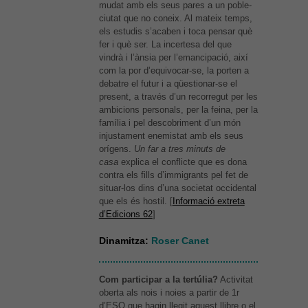
mudat amb els seus pares a un poble-
ciutat que no coneix. Al mateix temps,
els estudis s’acaben i toca pensar què
fer i què ser. La incertesa del que
vindrà i l’ànsia per l’emancipació, així
com la por d’equivocar-se, la porten a
debatre el futur i a qüestionar-se el
present, a través d’un recorregut per les
ambicions personals, per la feina, per la
família i pel descobriment d’un món
injustament enemistat amb els seus
orígens.
Un far a tres minuts de
casa
explica el conflicte que es dona
contra els fills d’immigrants pel fet de
situar-los dins d’una societat occidental
que els és hostil. [
Informació extreta
d’Edicions 62
]
Dinamitza:
Roser Canet
Com participar a la tertúlia?
Activitat
oberta als nois i noies a partir de 1r
d’ESO que hagin llegit aquest llibre o el