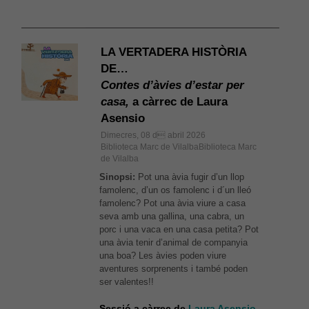
LA VERTADERA HISTÒRIA
DE…
Contes d’àvies d’estar per
casa,
a càrrec de Laura
Asensio
Dimecres, 08 d abril 2026
Biblioteca Marc de VilalbaBiblioteca Marc
de Vilalba
Sinopsi:
Pot una àvia fugir d’un llop
famolenc, d’un os famolenc i d´un lleó
famolenc? Pot una àvia viure a casa
seva amb una gallina, una cabra, un
porc i una vaca en una casa petita? Pot
una àvia tenir d’animal de companyia
una boa? Les àvies poden viure
aventures sorprenents i també poden
ser valentes!!
Sessió a càrrec de
Laura Asensio