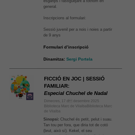
esgarips i fastiguejant a tothom en
general.
Inscripcions al formulari:
Sessió juvenil per a nois i noies a partir
de 9 anys
Formulari d’inscripció
Dinamitza:
Sergi Portela
FICCIÓ EN JOC | SESSIÓ
FAMILIAR:
Especial Chuchel de Nadal
Dimecres, 17 d desembre 2025
Biblioteca Marc de VilalbaBiblioteca Marc
de Vilalba
Sinopsi:
Chuchel és petit, pelut i suau.
Tan tou per fora, que diria tot de cotó
(brut, això sí). Kekel, el seu