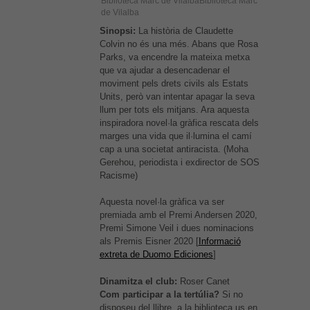
Biblioteca Marc de VilalbaBiblioteca Marc
de Vilalba
Sinopsi:
La història de Claudette
Colvin no és una més. Abans que Rosa
Parks, va encendre la mateixa metxa
que va ajudar a desencadenar el
moviment pels drets civils als Estats
Units, però van intentar apagar la seva
llum per tots els mitjans. Ara aquesta
inspiradora novel·la gràfica rescata dels
marges una vida que il·lumina el camí
cap a una societat antiracista. (Moha
Gerehou, periodista i exdirector de SOS
Racisme)
Aquesta novel·la gràfica va ser
premiada amb el Premi Andersen 2020,
Premi Simone Veil i dues nominacions
als Premis Eisner 2020 [
Informació
extreta de Duomo Ediciones
]
Dinamitza el club:
Roser Canet
Com participar a la tertúlia?
Si no
disposeu del llibre, a la biblioteca us en