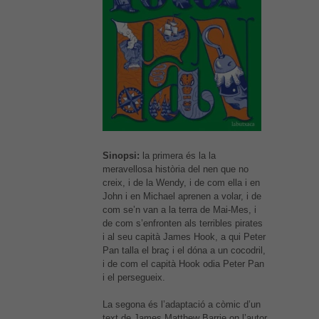
Sinopsi:
la primera és la la
meravellosa història del nen que no
creix, i de la Wendy, i de com ella i en
John i en Michael aprenen a volar, i de
com se’n van a la terra de Mai-Mes, i
de com s’enfronten als terribles pirates
i al seu capità James Hook, a qui Peter
Pan talla el braç i el dóna a un cocodril,
i de com el capità Hook odia Peter Pan
i el persegueix.
La segona és l’adaptació a còmic d’un
text de James Matthew Barrie on l’autor