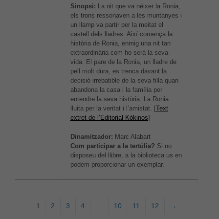
Sinopsi:
La nit que va néixer la Ronia,
els trons ressonaven a les muntanyes i
un llamp va partir per la meitat el
castell dels lladres. Així comença la
història de Ronia, enmig una nit tan
extraordinària com ho serà la seva
vida. El pare de la Ronia, un lladre de
pell molt dura, es trenca davant la
decisió irrebatible de la seva filla quan
abandona la casa i la família per
entendre la seva història. La Ronia
lluita per la veritat i l’amistat. [
Text
extret de l’Editorial Kókinos
]
Dinamitzador:
Marc Alabart
Com participar a la tertúlia?
Si no
disposeu del llibre, a la biblioteca us en
podem proporcionar un exemplar.
1
2
3
4
…
10
11
12
→