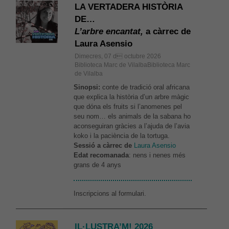
LA VERTADERA HISTÒRIA
DE…
L’arbre encantat,
a càrrec de
Laura Asensio
Dimecres, 07 d octubre 2026
Biblioteca Marc de VilalbaBiblioteca Marc
de Vilalba
Sinopsi:
conte de tradició oral africana
que explica la història d’un arbre màgic
que dóna els fruits si l’anomenes pel
seu nom… els animals de la sabana ho
aconseguiran gràcies a l’ajuda de l’avia
koko i la paciència de la tortuga.
Sessió a càrrec de
Laura Asensio
Edat recomanada
: nens i nenes més
grans de 4 anys
Inscripcions al formulari.
IL·LUSTRA’M! 2026