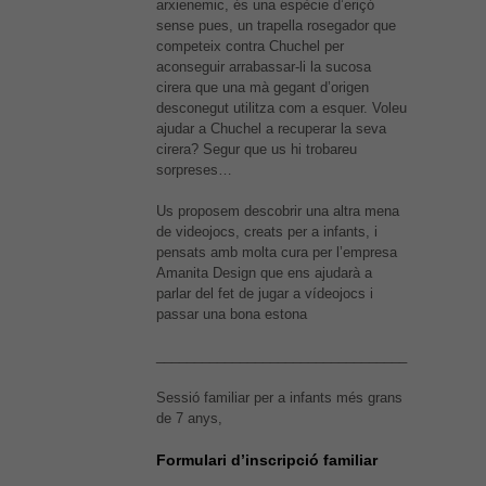
arxienemic, és una espècie d’eriçó
sense pues, un trapella rosegador que
competeix contra Chuchel per
aconseguir arrabassar-li la sucosa
cirera que una mà gegant d’origen
desconegut utilitza com a esquer. Voleu
ajudar a Chuchel a recuperar la seva
cirera? Segur que us hi trobareu
sorpreses…
Us proposem descobrir una altra mena
de videojocs, creats per a infants, i
pensats amb molta cura per l’empresa
Amanita Design que ens ajudarà a
parlar del fet de jugar a vídeojocs i
passar una bona estona
_________________________________
Sessió familiar per a infants més grans
de 7 anys,
Formulari d’inscripció familiar