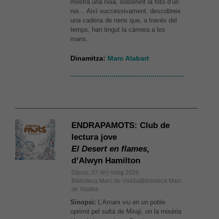
mostra una noia, sostenint la foto d’un
noi… Així successivament, descobreix
una cadena de nens que, a través del
temps, han tingut la càmera a les
mans.
Dinamitza:
Marc Alabart
ENDRAPAMOTS: Club de
lectura jove
El Desert en flames,
d’Alwyn Hamilton
Dijous, 07 d maig 2026
Biblioteca Marc de VilalbaBiblioteca Marc
de Vilalba
Sinopsi:
L’Amani viu en un poble
oprimit pel sultà de Miraji, on la misèria