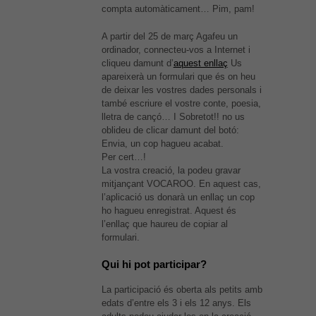
compta automàticament… Pim, pam!
A partir del 25 de març Agafeu un
ordinador, connecteu-vos a Internet i
cliqueu damunt d’
aquest enllaç
Us
apareixerà un formulari que és on heu
de deixar les vostres dades personals i
també escriure el vostre conte, poesia,
lletra de cançó… I Sobretot!! no us
oblideu de clicar damunt del botó:
Envia, un cop hagueu acabat.
Per cert…!
La vostra creació, la podeu gravar
mitjançant VOCAROO. En aquest cas,
l’aplicació us donarà un enllaç un cop
ho hagueu enregistrat. Aquest és
l’enllaç que haureu de copiar al
formulari.
Qui hi pot participar?
La participació és oberta als petits amb
edats d’entre els 3 i els 12 anys. Els