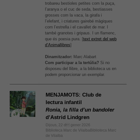
trobareu bestioles petites com la puça,
l’aranya o el cuc de seda, bestiasses
grosses com la vaca, la girafa i
l’elefant, i criatures gairebé màgiques
com l’estrella i el cavallet de mar. I
també granotes i gripaus. I un flamenc,
que és poesia pura. [
text extret del web
d’Animallibres
]
Dinamitzador:
Marc Alabart
Com participar a la tertúlia?
Si no
disposeu del llibre, a la biblioteca us en
podem proporcionar un exemplar.
MENJAMOTS: Club de
lectura infantil
Ronia, la filla d’un bandoler
d’Astrid Lindgren
Dijous, 22 d gener 2026
Biblioteca Marc de VilalbaBiblioteca Marc
de Vilalba