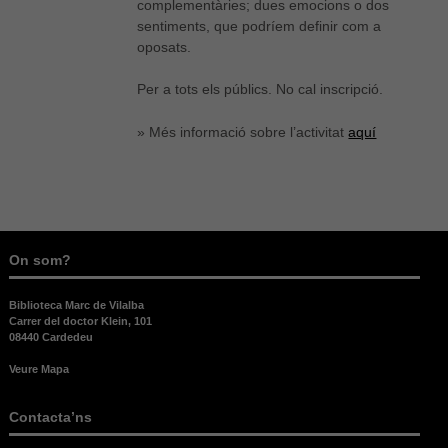
complementàries; dues emocions o dos
sentiments, que podríem definir com a
oposats.
Per a tots els públics. No cal inscripció.
» Més informació sobre l’activitat
aquí
On som?
Biblioteca Marc de Vilalba
Carrer del doctor Klein, 101
08440 Cardedeu
Veure Mapa
Contacta’ns
Necessàries