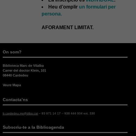
Heu d’omplir
un formulari per
persona.
AFORAMENT LIMITAT.
Necessàries
On som?
Aquestes
cookies no
Biblioteca Marc de Vilalba
són
Carrer del doctor Klein, 101
opcionals,
08440 Cardedeu
són
necessàries
Veure Mapa
per al bon
funcionament
Contacta’ns
web.
b.cardedeu.mv@diba.cat
– 93 871 14 17 – 938 444 004 ext. 330
Estadístiques
Per a millorar
Subscriu-te a la Biblioagenda
la nostra web