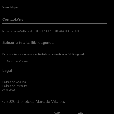
Veure Mapa
Contacta’ns
b.cardedeu.mv@diba.cat
– 93 871 14 17 – 938 444 004 ext. 330
Subscriu-te a la Biblioagenda
Per conèixer les nostres activitats suscriu-te a la Biblioagenda.
Subscriure'm ara!
Legal
Política de Cookies
Política de Privacitat
Avís Legal
© 2026 Biblioteca Marc de Vilalba.