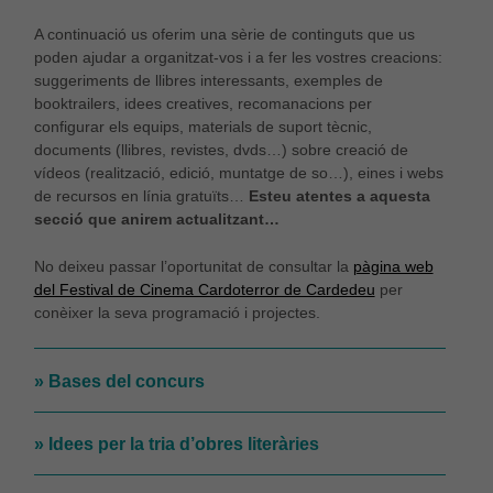
A continuació us oferim una sèrie de continguts que us
poden ajudar a organitzat-vos i a fer les vostres creacions:
suggeriments de llibres interessants, exemples de
booktrailers, idees creatives, recomanacions per
configurar els equips, materials de suport tècnic,
documents (llibres, revistes, dvds…) sobre creació de
vídeos (realització, edició, muntatge de so…), eines i webs
de recursos en línia gratuïts…
Esteu atentes a aquesta
secció que anirem actualitzant…
No deixeu passar l’oportunitat de consultar la
pàgina web
del Festival de Cinema Cardoterror de Cardedeu
per
conèixer la seva programació i projectes.
» Bases del concurs
» Idees per la tria d’obres literàries