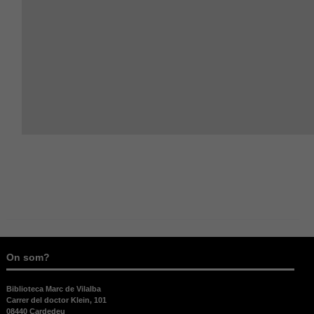
On som?
Biblioteca Marc de Vilalba
Carrer del doctor Klein, 101
08440 Cardedeu