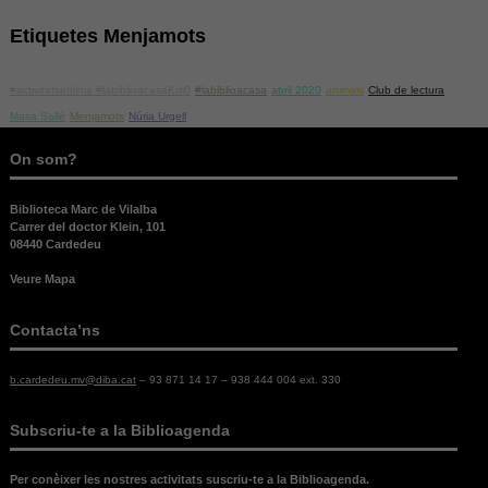
opcionals,
són
Etiquetes Menjamots
necessàries
per al bon
funcionament
#activitatsenlinia #labiblioacasaKm0
#labiblioacasa
abril 2020
animals
Club de lectura
web.
Maria Sallé
Menjamots
Núria Urgell
On som?
Estadístiques
Per a millorar
Biblioteca Marc de Vilalba
la nostra web
Carrer del doctor Klein, 101
necessitem
08440 Cardedeu
aquestes
cookies.
Veure Mapa
Contacta’ns
Experiència
Per tal que el
b.cardedeu.mv@diba.cat
– 93 871 14 17 – 938 444 004 ext. 330
nostre lloc
web funcioni
el millor
Subscriu-te a la Biblioagenda
possible
durant la
Per conèixer les nostres activitats suscriu-te a la Biblioagenda.
vostra visita.