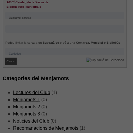
Aladí
Catàleg de la Xarxa de
Biblioteques Municipals
Podeu limitar la cerca a un
Subcatàleg
o bé a una
Comarca, Municipi o Bibliobús
Categories del Menjamots
Lectures del Club
(1)
Menjamots 1
(0)
Menjamots 2
(0)
Necessàries
Menjamots 3
(0)
Aquestes
Notícies del Club
(0)
cookies no
Recomanacions de Menjamots
(1)
són