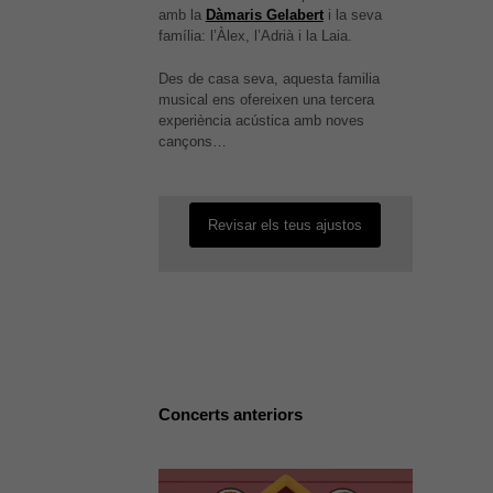
amb la
Dàmaris Gelabert
i la seva
família: l’Àlex, l’Adrià i la Laia.
Des de casa seva, aquesta familia
És possible que la vostra
musical ens ofereixen una tercera
configuració us impedeixi veure
experiència acústica amb noves
aquest contingut. El més probable
cançons…
és que tinguis l'experiència
desactivada.
Necessàries
Revisar els teus ajustos
Aquestes
cookies no
són
opcionals,
són
necessàries
per al bon
funcionament
web.
Concerts anteriors
Estadístiques
Per a millorar