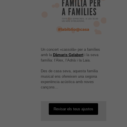
Un concert «cassolà» per a famílies
amb la
Dàmaris Gelabert
i la seva
família: l’Àlex, l’Adrià i la Laia.
Des de casa seva, aquesta familia
És possible que la vostra
musical ens ofereixen una segona
configuració us impedeixi veure
experiència acústica amb noves
aquest contingut. El més probable
cançons…
és que tinguis l'experiència
desactivada.
Revisar els teus ajustos