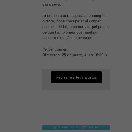
casa seva.
Si us heu perdut aquest streaming en
directe, podeu recuperar el concert
sencer… O bé, preparar-vos pel proper,
perquè han promès que repetiran
aquesta experiència acústica.
És possible que la vostra
configuració us impedeixi veure
Proper concert:
aquest contingut. El més probable
Dimecres, 25 de març, a les 18:00 h.
és que tinguis l'experiència
desactivada.
Revisar els teus ajustos
Següent concert (25 de març)