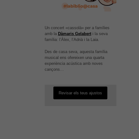
Un concert «cassolà» per a famílies
amb la
Dàmaris Gelabert
i la seva
família: l’Àlex, l’Adrià i la Laia.
Des de casa seva, aquesta família
És possible que la vostra
musical ens ofereixen una quarta
configuració us impedeixi veure
experiència acústica amb noves
aquest contingut. El més probable
cançons…
és que tinguis l'experiència
desactivada.
Revisar els teus ajustos