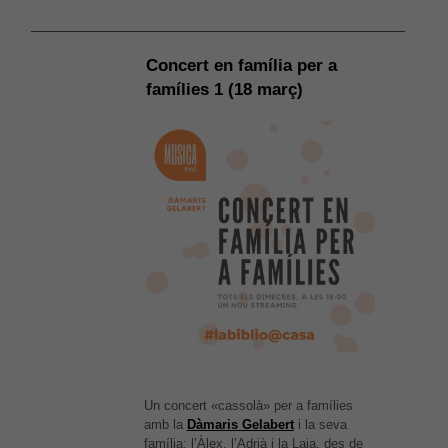
Concert en família per a
famílies 1 (18 març)
Un concert «cassolà» per a famílies
amb la
Dàmaris Gelabert
i la seva
família: l’Àlex, l’Adrià i la Laia, des de