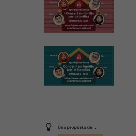
la nostra web
necessitem
aquestes
cookies.
Experiència
Per tal que el
nostre lloc
web funcioni
el millor
possible
durant la
vostra visita.
Si rebutges
aquestes
cookies,
alguna
funcionalitat
desapareixerà
del lloc web.
Una proposta de...