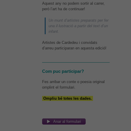
Aquest any no podem sortir al carrer,
però l’art ha de continuar!
Un munt d’artistes preparats per fer
una il·lustració a partir del text d’un
infant.
Artistes de Cardedeu i convidats
d’arreu participaran en aquesta edició!
Com puc participar?
Fes arribar un conte o poesia original
omplint el formulari.
Ompliu bé totes les dades.
Anar al formulari