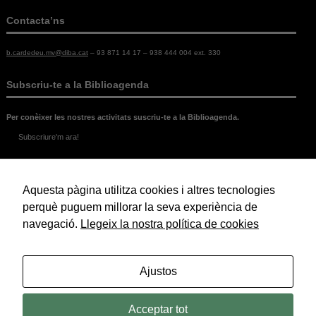
Contacta’ns
b.cardedeu.mv@diba.cat
– 93 871 14 17 – 938 444 004 ext. 330
Subscriu-te a la Biblioagenda
Per conèixer les nostres activitats suscriu-te a la Biblioagenda.
Subscriure'm ara!
Legal
Aquesta pàgina utilitza cookies i altres tecnologies
Política de Cookies
Política de Privacitat
perquè puguem millorar la seva experiència de
Avís Legal
navegació.
Llegeix la nostra política de cookies
© 2026 Biblioteca Marc de Vilalba.
Ajustos
Acceptar tot