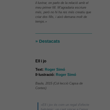
il·lustrar, on parlo de la relació amb el
meu primer fill. M’agradaria escriure
més, però no hi ha res més creatiu que
criar dos fills, i això demana molt de
temps.»
» Destacats
Ell i jo
Text:
Roger Simó
Il·lustració:
Roger Simó
Baula, 2015 (Col·lecció Capsa de
Contes)
«Ell i jo» és com un regal d’efecte
balsàmic: un cant sincer a l’amor