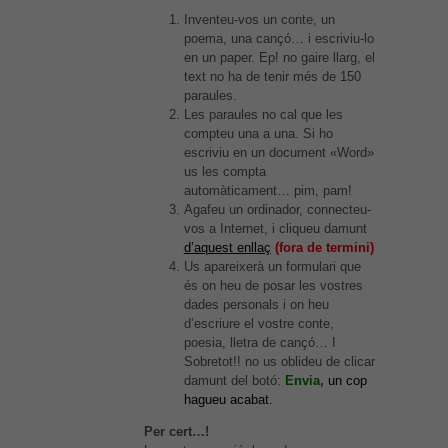
Inventeu-vos un conte, un
poema, una cançó… i escriviu-lo
en un paper. Ep! no gaire llarg, el
text no ha de tenir més de 150
paraules.
Les paraules no cal que les
compteu una a una. Si ho
escriviu en un document «Word»
us les compta
automàticament… pim, pam!
Agafeu un ordinador, connecteu-
vos a Internet, i cliqueu damunt
d’aquest enllaç
(fora de termini)
Us apareixerà un formulari que
és on heu de posar les vostres
dades personals i on heu
d’escriure el vostre conte,
poesia, lletra de cançó… I
Sobretot!! no us oblideu de clicar
damunt del botó:
Envia,
un cop
hagueu acabat.
Per cert…!