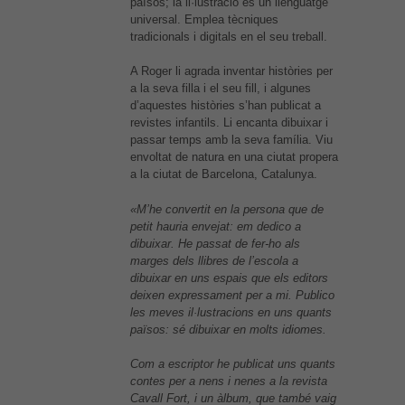
països; la il·lustració és un llenguatge
universal. Emplea tècniques
tradicionals i digitals en el seu treball.
A Roger li agrada inventar històries per
a la seva filla i el seu fill, i algunes
d’aquestes històries s’han publicat a
revistes infantils. Li encanta dibuixar i
passar temps amb la seva família. Viu
envoltat de natura en una ciutat propera
a la ciutat de Barcelona, ​​Catalunya.
«M’he convertit en la persona que de
petit hauria envejat: em dedico a
dibuixar. He passat de fer-ho als
marges dels llibres de l’escola a
dibuixar en uns espais que els editors
deixen expressament per a mi. Publico
les meves il·lustracions en uns quants
països: sé dibuixar en molts idiomes.
Com a escriptor he publicat uns quants
contes per a nens i nenes a la revista
Cavall Fort
, i un àlbum, que també vaig