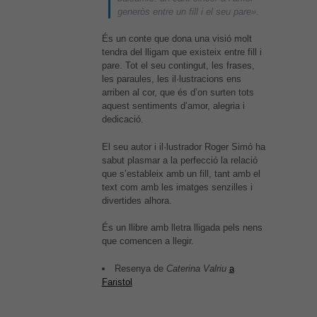
generòs entre un fill i el seu pare».
És un conte que dona una visió molt
tendra del lligam que existeix entre fill i
pare. Tot el seu contingut, les frases,
les paraules, les il·lustracions ens
arriben al cor, que és d’on surten tots
aquest sentiments d’amor, alegria i
dedicació.
El seu autor i il·lustrador Roger Simó ha
sabut plasmar a la perfecció la relació
que s’estableix amb un fill, tant amb el
text com amb les imatges senzilles i
divertides alhora.
És un llibre amb lletra lligada pels nens
que comencen a llegir.
Resenya de
Caterina Valriu
a
Faristol