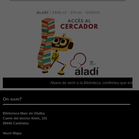
» “La carta dels Reis”,
il·lustrat per Roger Simó
» Totes les creacions
(Il·lustra’m 2020)
» BUTACA D’ARTISTA:
Trobada amb l’il·lustrador
Roger Simó
Abans de venir a la Biblioteca, confirmeu que està oberta!
On som?
Biblioteca Marc de Vilalba
Carrer del doctor Klein, 101
08440 Cardedeu
Veure Mapa