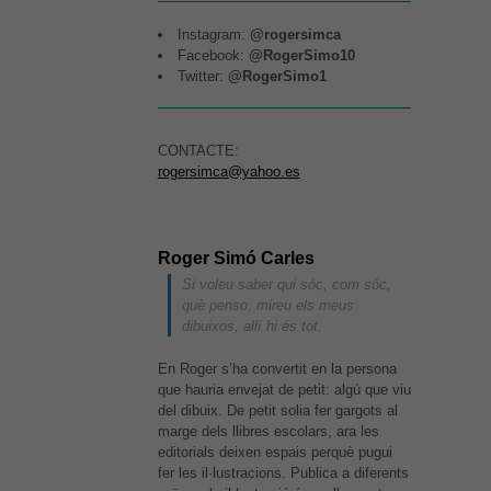
Instagram:
@rogersimca
Facebook:
@RogerSimo10
Twitter:
@RogerSimo1
CONTACTE:
rogersimca@yahoo.es
Roger Simó Carles
Si voleu saber qui sóc, com sóc,
què penso, mireu els meus
dibuixos, allí hi és tot.
En Roger s’ha convertit en la persona
que hauria envejat de petit: algú que viu
del dibuix. De petit solia fer gargots al
marge dels llibres escolars, ara les
editorials deixen espais perquè pugui
fer les il·lustracions. Publica a diferents