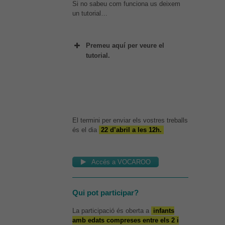
Si no sabeu com funciona us deixem
un tutorial…
Premeu aquí per veure el
tutorial.
El termini per enviar els vostres treballs
és el dia
22 d’abril a les 12h.
Accés a VOCAROO
Qui pot participar?
La participació és oberta a
infants
amb edats compreses entre els 2 i