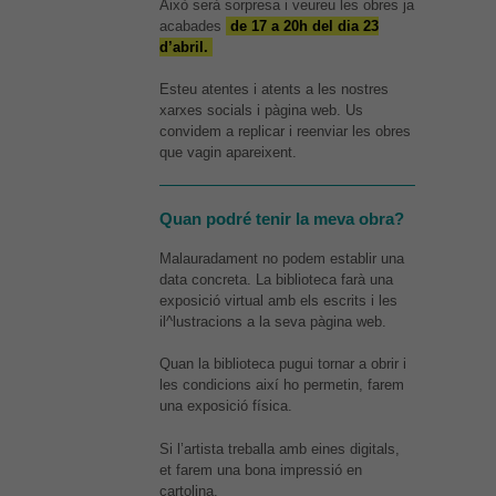
Això serà sorpresa i veureu les obres ja
acabades
de 17 a 20h del dia 23
Estadístiques
d’abril.
Per a millorar
la nostra web
necessitem
Esteu atentes i atents a les nostres
aquestes
xarxes socials i pàgina web. Us
cookies.
convidem a replicar i reenviar les obres
que vagin apareixent.
Experiència
Quan podré tenir la meva obra?
Per tal que el
nostre lloc
Malauradament no podem establir una
web funcioni
data concreta. La biblioteca farà una
el millor
exposició virtual amb els escrits i les
possible
il^lustracions a la seva pàgina web.
durant la
vostra visita.
Si rebutges
Quan la biblioteca pugui tornar a obrir i
aquestes
les condicions així ho permetin, farem
cookies,
una exposició física.
alguna
funcionalitat
Si l’artista treballa amb eines digitals,
desapareixerà
et farem una bona impressió en
del lloc web.
cartolina.