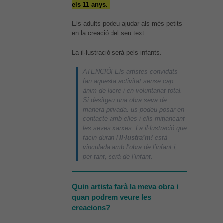
els 11 anys.
Els adults podeu ajudar als més petits
en la creació del seu text.
La il·lustració serà pels infants.
ATENCIÓ! Els artistes convidats
fan aquesta activitat sense cap
ànim de lucre i en voluntariat total.
Si desitgeu una obra seva de
manera privada, us podeu posar en
contacte amb elles i ells mitjançant
Necessàries
les seves xarxes. La il·lustració que
Aquestes
facin duran l’
Il·lustra’m!
està
cookies no
vinculada amb l’obra de l’infant i,
són
per tant, serà de l’infant.
opcionals,
són
necessàries
per al bon
Quin artista farà la meva obra i
funcionament
quan podrem veure les
web.
creacions?