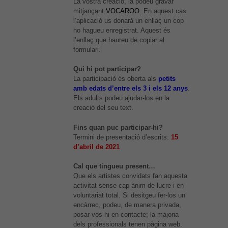
La vostra creació, la podeu gravar
mitjançant
VOCAROO
. En aquest cas
l’aplicació us donarà un enllaç un cop
ho hagueu enregistrat. Aquest és
l’enllaç que haureu de copiar al
formulari.
Qui hi pot participar?
La participació és oberta als
petits
amb edats d’entre els 3 i els 12 anys
.
Els adults podeu ajudar-los en la
creació del seu text.
Fins quan puc participar-hi?
Termini de presentació d’escrits:
15
d’abril de 2021
Cal que tingueu present…
Que els artistes convidats fan aquesta
activitat sense cap ànim de lucre i en
voluntariat total. Si desitgeu fer-los un
encàrrec, podeu, de manera privada,
posar-vos-hi en contacte; la majoria
dels professionals tenen pàgina web.