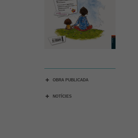
OBRA PUBLICADA
NOTÍCIES
» Roger Simó il·lustra el
cartell dels Reis 2021