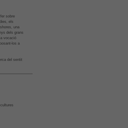
 fer sobre
dies, els
leshores, una
anys dels grans
 la vocació
posant-los a
rca del sentit
scultures