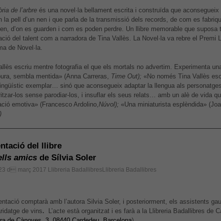
ia de l’arbre
és una novel·la bellament escrita i construïda que aconsegueix c
n la pell d’un nen i que parla de la transmissió dels records, de com es fabri
en, d’on es guarden i com es poden perdre. Un llibre memorable que suposa 
ció del talent com a narradora de Tina Vallès. La Novel·la va rebre el Premi L
a de Novel·la.
allès escriu mentre fotografia el que els mortals no advertim. Experimenta una
pura, sembla mentida» (Anna Carreras,
Time Out);
«No només Tina Vallès esc
lingüístic exemplar… sinó que aconsegueix adaptar la llengua als personatge
itzar-los sense parodiar-los, i insuflar els seus relats… amb un alè de vida q
pació emotiva» (Francesco Ardolino,
Núvol);
«Una miniaturista esplèndida» (Joa
)
ntació del llibre
ells amics
de Sílvia Soler
 23 d març 2017
Llibreria BadallibresLlibreria Badallibres
ntació comptarà amb l’autora Silvia Soler, i posteriorment, els assistents gau
ridatge de vins
.
L’acte està organitzat i es farà a la Llibreria Badallibres de 
era de Cànoves, 3, 08440 Cardedeu, Barcelona
).