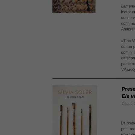
La
memòr
lector e
conserv
confirma
Anagram
«Tina V
de tan 
domini 
caracter
partici
Vilaweb
Prese
Els v
Dijous,
La prese
petit ma
(
Carret