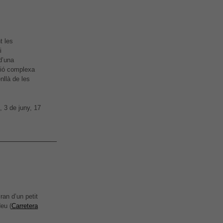
t les
i
d’una
ció complexa
nllà de les
, 3 de juny, 17
ran d’un petit
deu (
Carretera