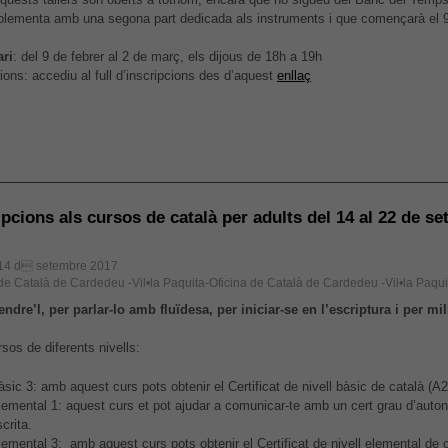
el millor
lementa amb una segona part dedicada als instruments i que començarà el 
possible
durant la
ri
: del 9 de febrer al 2 de març, els dijous de 18h a 19h
vostra visita.
ions: accediu al full d’inscripcions des d’aquest
enllaç
Si rebutges
aquestes
cookies,
alguna
funcionalitat
desapareixerà
del lloc web.
ipcions als cursos de català per adults del 14 al 22 de s
 14 d setembre 2017
 de Català de Cardedeu -Vil•la Paquita-Oficina de Català de Cardedeu -Vil•la Paqui
endre’l, per parlar-lo amb fluïdesa, per iniciar-se en l’escriptura i per mil
sos de diferents nivells:
àsic 3: amb aquest curs pots obtenir el Certificat de nivell bàsic de català (A2
lemental 1: aquest curs et pot ajudar a comunicar-te amb un cert grau d’auton
crita.
lemental 3: amb aquest curs pots obtenir el Certificat de nivell elemental de c