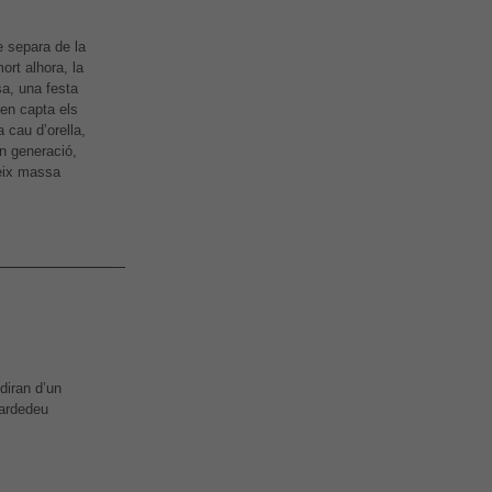
e separa de la
ort alhora, la
sa, una festa
 en capta els
 cau d’orella,
en generació,
reix massa
diran d’un
Cardedeu