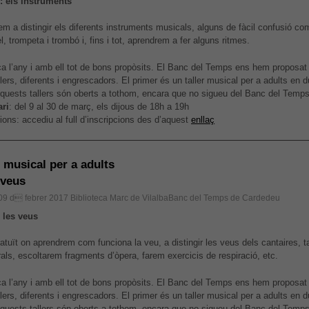
II: els instruments
Aquestes
cookies no
em a distingir els diferents instruments musicals, alguns de fàcil confusió co
són
l, trompeta i trombó i, fins i tot, aprendrem a fer alguns ritmes.
opcionals,
són
 l’any i amb ell tot de bons propòsits. El Banc del Temps ens hem proposat
necessàries
lers, diferents i engrescadors. El primer és un taller musical per a adults en 
per al bon
Aquests tallers són oberts a tothom, encara que no sigueu del Banc del Temps
funcionament
ri
: del 9 al 30 de març, els dijous de 18h a 19h
web.
ions: accediu al full d’inscripcions des d’aquest
enllaç
Estadístiques
r musical per a adults
Per a millorar
s veus
la nostra web
necessitem
 09 d febrer 2017
Biblioteca Marc de VilalbaBanc del Temps de Cardedeu
aquestes
: les veus
cookies.
ratuït on aprendrem com funciona la veu, a distingir les veus dels cantaires, t
als, escoltarem fragments d’òpera, farem exercicis de respiració, etc.
Experiència
Per tal que el
 l’any i amb ell tot de bons propòsits. El Banc del Temps ens hem proposat
nostre lloc
lers, diferents i engrescadors. El primer és un taller musical per a adults en 
web funcioni
Aquests tallers són oberts a tothom, encara que no sigueu del Banc del Temps.