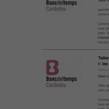
Taller 
aprendr
violonce
Comença
nous tal
parts. 
Calenda
Inscripc
Talle
I: le
Dijous,
Taller I
Taller g
com cor
Comença
nous tal
parts. 