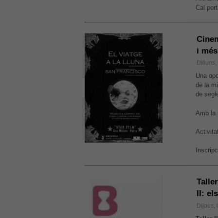
Cal port
Cinem
i mé
Dilluns
Una opor
de la m
de segl
Amb la 
Activita
Inscripc
Talle
II: e
Dijous,