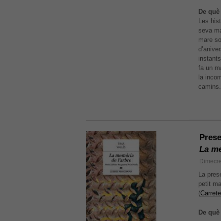
De què 
Les his
seva ma
mare so
d’aniver
instants
fa un m
la inco
camins
Prese
La me
Dimecr
La pres
petit ma
(
Carret
De què 