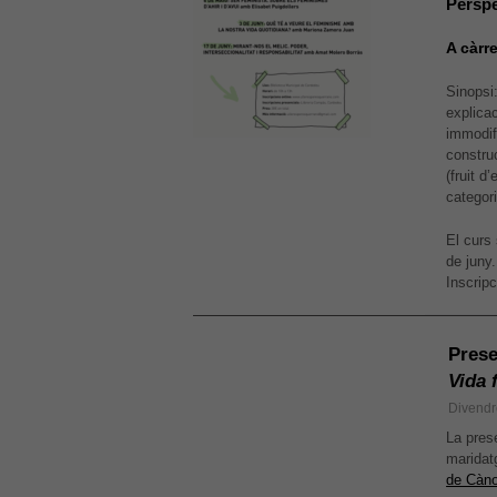
Perspe
A càrr
Sinopsi
explicac
immodif
constru
(fruit d
categor
El curs 
de juny.
Inscrip
Prese
Vida 
Divendr
La pres
maridat
de Càno