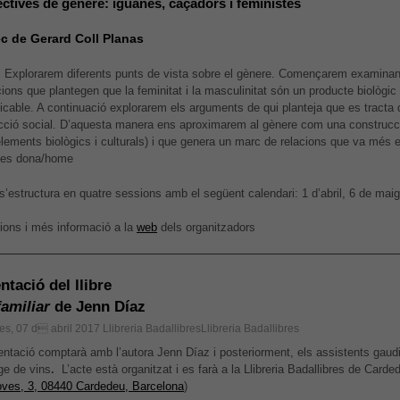
ctives de gènere: iguanes, caçadors i feministes
ec de Gerard Coll Planas
: Explorarem diferents punts de vista sobre el gènere. Començarem examinan
ions que plantegen que la feminitat i la masculinitat són un producte biològic 
icable. A continuació explorarem els arguments de qui planteja que es tracta 
cció social. D’aquesta manera ens aproximarem al gènere com una construc
’elements biològics i culturals) i que genera un marc de relacions que va més e
ies dona/home
s’estructura en quatre sessions amb el següent calendari: 1 d’abril, 6 de maig
cions i més informació a la
web
dels organitzadors
ntació del llibre
familiar
de Jenn Díaz
es, 07 d abril 2017
Llibreria BadallibresLlibreria Badallibres
entació comptarà amb l’autora Jenn Díaz i posteriorment, els assistents gaudi
ge de vins
.
L’acte està organitzat i es farà a la Llibreria Badallibres de Carde
ves, 3, 08440 Cardedeu, Barcelona
)