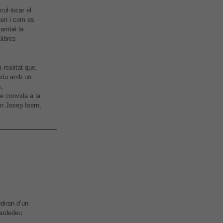
ol·locar el
quen i com es
també la
libres
 realitat que,
riu amb un
s,
ue convida a la
n Josep Isern,
diran d’un
Cardedeu