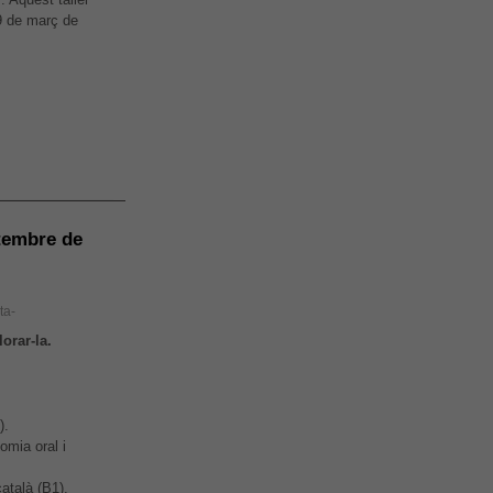
9 de març de
etembre de
ta-
lorar-la.
).
omia oral i
atalà (B1).