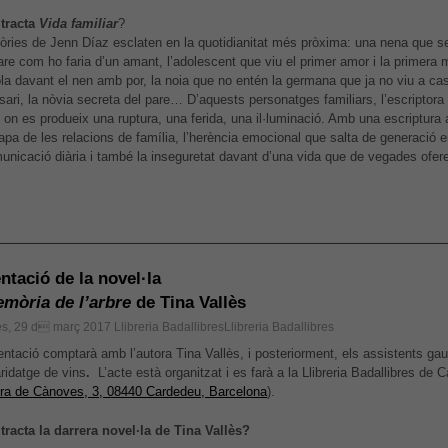
tracta
Vida familiar
?
tòries de Jenn Díaz esclaten en la quotidianitat més pròxima: una nena que s
re com ho faria d’un amant, l’adolescent que viu el primer amor i la primera m
la davant el nen amb por, la noia que no entén la germana que ja no viu a ca
sari, la nòvia secreta del pare… D’aquests personatges familiars, l’escriptora
 on es produeix una ruptura, una ferida, una il·luminació. Amb una escriptura a
apa de les relacions de família, l’herència emocional que salta de generació 
municació diària i també la inseguretat davant d’una vida que de vegades ofe
.
ntació de la novel·la
mòria de l’arbre
de Tina Vallès
es, 29 d març 2017
Llibreria BadallibresLlibreria Badallibres
entació comptarà amb l’autora Tina Vallès, i posteriorment, els assistents gau
ridatge de vins
.
L’acte està organitzat i es farà a la Llibreria Badallibres de 
era de Cànoves, 3, 08440 Cardedeu, Barcelona
).
tracta la darrera novel·la de Tina Vallès?