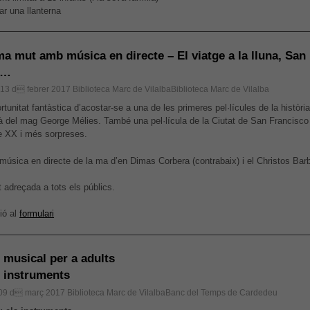
ar una llanterna
a mut amb música en directe – El viatge a la lluna, San
s…
, 13 d febrer 2017
Biblioteca Marc de VilalbaBiblioteca Marc de Vilalba
tunitat fantàstica d’acostar-se a una de les primeres pel·lícules de la històri
à del mag George Mélies. També una pel·lícula de la Ciutat de San Francisco 
e XX i més sorpreses.
música en directe de la ma d’en Dimas Corbera (contrabaix) i el Christos Barb
t adreçada a tots els públics.
ió al
formulari
r musical per a adults
ls instruments
 09 d març 2017
Biblioteca Marc de VilalbaBanc del Temps de Cardedeu
Necessàries