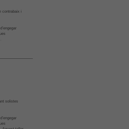
m contrabaix i
 d’engegar
dues
.
ant solistes
 d’engegar
dues
 Aquest taller