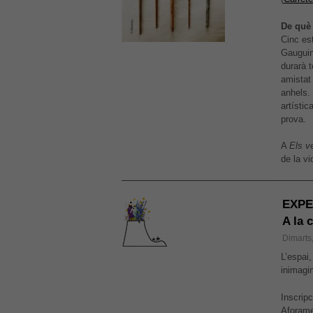
De què 
Cinc est
Gauguin
durarà t
amistat
anhels. 
artísti
prova.
A
Els v
de la v
EXPER
A la 
Dimarts
L’espai,
inimagi
Inscrip
Aforamen