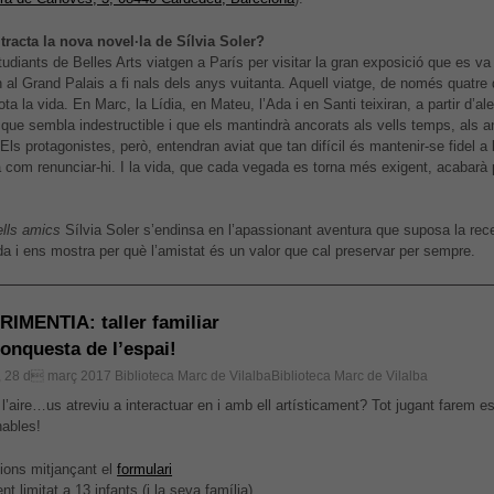
tracta la nova novel·la de Sílvia Soler?
udiants de Belles Arts viatgen a París per visitar la gran exposició que es va
 al Grand Palais a fi nals dels anys vuitanta. Aquell viatge, de només quatre 
ota la vida. En Marc, la Lídia, en Mateu, l’Ada i en Santi teixiran, a partir d’a
 que sembla indestructible i que els mantindrà ancorats als vells temps, als 
Els protagonistes, però, entendran aviat que tan difícil és mantenir-se fidel a
ca com renunciar-hi. I la vida, que cada vegada es torna més exigent, acabarà 
ells amics
Sílvia Soler s’endinsa en l’apassionant aventura que suposa la rece
ida i ens mostra per què l’amistat és un valor que cal preservar per sempre.
IMENTIA: taller familiar
conquesta de l’espai!
, 28 d març 2017
Biblioteca Marc de VilalbaBiblioteca Marc de Vilalba
 l’aire…us atreviu a interactuar en i amb ell artísticament? Tot jugant farem e
nables!
cions mitjançant el
formulari
t limitat a 13 infants (i la seva família)