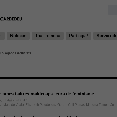
s
Notícies
Tria i remena
Participa!
Servei ed
s
>
Agenda Activitats
ismes i altres maldecaps: curs de feminisme
e, 01 d abril 2017
eca Marc de VilalbaElisabeth Puigdollers; Gerard Coll Planas; Mariona Zamora Jua