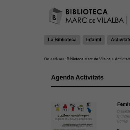
La Biblioteca
Infantil
Activitat
On està ara:
Biblioteca Marc de Vilalba
>
Activitat
Agenda Activitats
Femin
Dissabt
Bibliot
Borràs