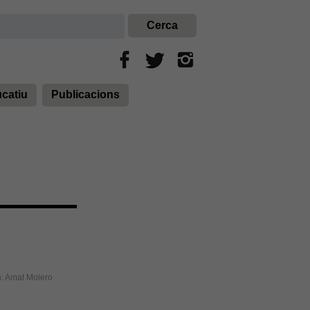
ucatiu
Publicacions
n: Amat Molero