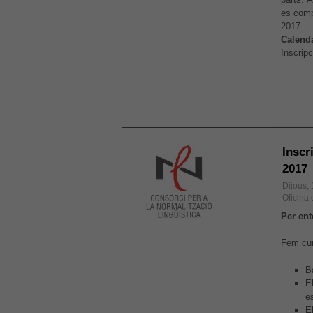
es comp
2017
Calenda
Inscripc
Inscr
2017
Dijous,
Oficina
Per ent
Fem cur
B
E
es
E