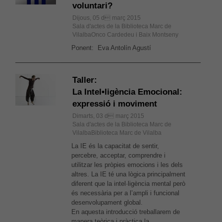
voluntari?
Dijous, 05 d març 2015
Sala d'actes de la Biblioteca Marc de
VilalbaOnco Cardedeu i Baix Montseny
Ponent: Eva Antolín Agustí
Taller:
La Intel•ligència Emocional:
expressió i moviment
Dimarts, 03 d març 2015
Sala d'actes de la Biblioteca Marc de
VilalbaBiblioteca Marc de Vilalba
La IE és la capacitat de sentir,
percebre, acceptar, comprendre i
utilitzar les pròpies emocions i les dels
altres. La IE té una lògica principalment
diferent que la intel·ligència mental però
és necessària per a l’ampli i funcional
desenvolupament global.
En aquesta introducció treballarem de
manera teòrica i pràctica la