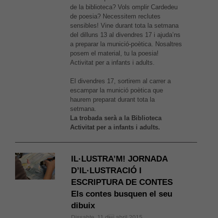
de la biblioteca? Vols omplir Cardedeu
de poesia? Necessitem reclutes
sensibles! Vine durant tota la setmana
del dilluns 13 al divendres 17 i ajuda’ns
a preparar la munició-poètica. Nosaltres
posem el material, tu la poesia!
Activitat per a infants i adults.
El divendres 17, sortirem al carrer a
escampar la munició poètica que
haurem preparat durant tota la
setmana.
La trobada serà a la Biblioteca
Activitat per a infants i adults.
IL·LUSTRA’M! JORNADA
D’IL·LUSTRACIÓ I
ESCRIPTURA DE CONTES
Els contes busquen el seu
dibuix
Dissabte, 11 d abril 2015