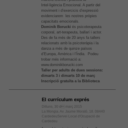
Intel·ligència Emocional. A partir del
moviment i d’exercicis d’expressió
evidenciarem les nostres pròpies
capacitats emocionals.
Dominik Borucki
és psicoterapeuta
corporal, art-terapeuta, ballarí i actor.
Des de fa més de 20 anys fa tallers
relacionats amb la psicoteràpia i la
danza a més de quinze països
d’Europa, Amèrica i l’Índia. Podeu
trobar més informació a:
www.dominikborucki.com
Taller per adults de dues sessions:
dimarts 3 i dimarts 10 de març
Inscripció gratuïta a la Biblioteca
El currículum exprés
Dilluns, 30 d març 2015
La Mongia. Av. Jaume Morató, 18. 08440
CardedeuServei Local d'Ocupació de
Cardedeu