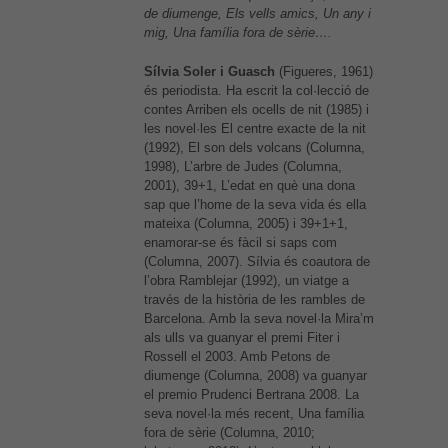
de diumenge, Els vells amics, Un any i
mig, Una família fora de sèrie….
Sílvia Soler i Guasch
(Figueres, 1961)
és periodista. Ha escrit la col·lecció de
contes Arriben els ocells de nit (1985) i
les novel·les El centre exacte de la nit
(1992), El son dels volcans (Columna,
1998), L’arbre de Judes (Columna,
2001), 39+1, L’edat en què una dona
sap que l’home de la seva vida és ella
mateixa (Columna, 2005) i 39+1+1,
enamorar-se és fàcil si saps com
(Columna, 2007). Sílvia és coautora de
l’obra Ramblejar (1992), un viatge a
través de la història de les rambles de
Barcelona. Amb la seva novel·la Mira’m
als ulls va guanyar el premi Fiter i
Rossell el 2003. Amb Petons de
diumenge (Columna, 2008) va guanyar
el premio Prudenci Bertrana 2008. La
seva novel·la més recent, Una família
fora de sèrie (Columna, 2010;