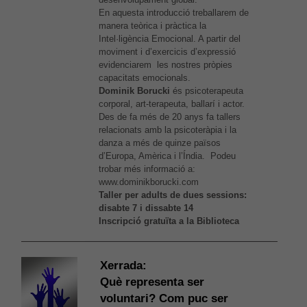
En aquesta introducció treballarem de
manera teòrica i pràctica la
Intel·ligència Emocional. A partir del
moviment i d’exercicis d’expressió
evidenciarem les nostres pròpies
capacitats emocionals.
Dominik Borucki
és psicoterapeuta
corporal, art-terapeuta, ballarí i actor.
Des de fa més de 20 anys fa tallers
relacionats amb la psicoteràpia i la
danza a més de quinze països
d’Europa, Amèrica i l’Índia. Podeu
trobar més informació a:
www.dominikborucki.com
Taller per adults de dues sessions:
disabte 7 i dissabte 14
Inscripció gratuïta a la Biblioteca
Xerrada:
Què representa ser
voluntari? Com puc ser