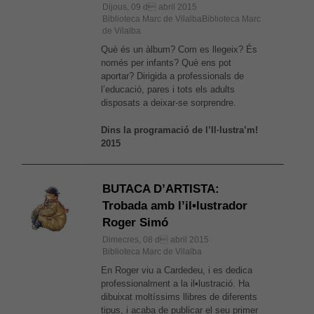
Dijous, 09 d abril 2015
Biblioteca Marc de VilalbaBiblioteca Marc
de Vilalba
Què és un àlbum? Com es llegeix? És
només per infants? Què ens pot
aportar? Dirigida a professionals de
l’educació, pares i tots els adults
disposats a deixar-se sorprendre.
Dins la programació de l’Il·lustra’m!
2015
BUTACA D’ARTISTA:
Trobada amb l’il•lustrador
Roger Simó
Dimecres, 08 d abril 2015
Biblioteca Marc de Vilalba
En Roger viu a Cardedeu, i es dedica
professionalment a la il•lustració. Ha
dibuixat moltíssims llibres de diferents
tipus, i acaba de publicar el seu primer