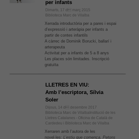
per infants
Dimarts, 17 d març 2015
Biblioteca Marc de Vilalba
Xerrada introductòria per a pares i espai
d’expressió i arteràpia per infants a
partir de contes infantils
A càrrec de Dominik Borucki, ballarí i
arterapeuta
Activitat per a infants de 5 a 8 anys
Les places són limitades. Inscripció
gratuïta
LLETRES EN VIU:
Amb l’escriptora, Sílvia
Soler
Dijous, 14 d desembre 2017
Biblioteca Marc de VilalbaInstitució de les
Lletres Catalanes - Oficina de Català de
Cardedeu i Biblioteca Marc de Vilalba
Xerraren amb l’autora de les
novel·les:
L’estiu que comença, Petons