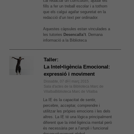
cal redactar un currículum, ajudar els
aquestes
cookies,
fills a fer un treball escolar i a tothom
alguna
que els calgui agafar seguretat en la
funcionalitat
redacció d’un text per ordinador.
desapareixerà
del lloc web.
Aquestes càpsules estan vinculades a
les tutories
Desencalla’t
. Demana
informació a la Biblioteca
Taller:
La Intel•ligència Emocional:
expressió i moviment
Dissabte, 07 d març 2015
Sala d'actes de la Biblioteca Marc de
VilalbaBiblioteca Marc de Vilalba
La IE és la capacitat de sentir,
percebre, acceptar, comprendre i
utilitzar les pròpies emocions i les dels
altres. La IE té una lògica principalment
diferent que la intel·ligència mental però
és necessària per a l’ampli i funcional
desenvolupament global.