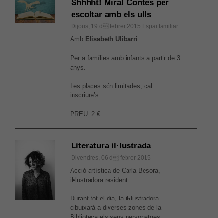
Shhhht! Mira! Contes per
escoltar amb els ulls
Dijous, 19 d febrer 2015
Espai familiar
Amb
Elisabeth Ulibarri
Per a famílies amb infants a partir de 3
anys.
Les places són limitades, cal
inscriure’s.
PREU: 2 €
Literatura il·lustrada
Divendres, 06 d febrer 2015
Acció artística de Carla Besora,
il•lustradora resident.
Durant tot el dia, la il•lustradora
dibuixarà a diverses zones de la
Biblioteca els seus personatges