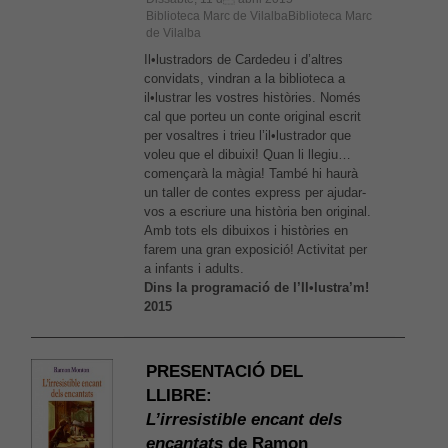
Biblioteca Marc de VilalbaBiblioteca Marc
de Vilalba
Il•lustradors de Cardedeu i d’altres
convidats, vindran a la biblioteca a
il•lustrar les vostres històries. Només
cal que porteu un conte original escrit
per vosaltres i trieu l’il•lustrador que
voleu que el dibuixi! Quan li llegiu…
començarà la màgia! També hi haurà
un taller de contes express per ajudar-
vos a escriure una història ben original.
Amb tots els dibuixos i històries en
farem una gran exposició! Activitat per
a infants i adults.
Dins la programació de l’Il•lustra’m!
2015
PRESENTACIÓ DEL
LLIBRE:
L’irresistible encant dels
encantats
de Ramon