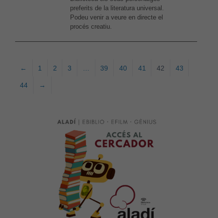
preferits de la literatura universal.
Podeu venir a veure en directe el
procés creatiu.
←
1
2
3
…
39
40
41
42
43
44
→