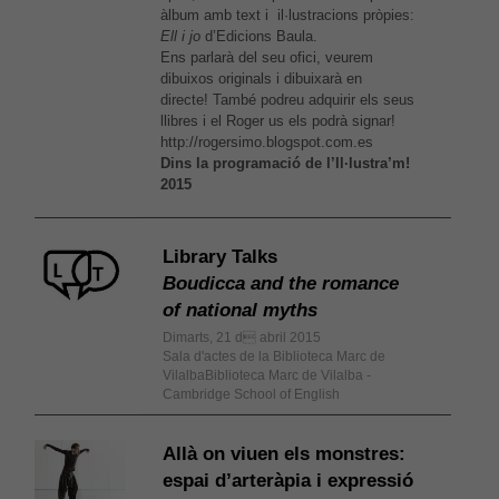
àlbum amb text i il·lustracions pròpies:
Ell i jo
d’Edicions Baula.
Ens parlarà del seu ofici, veurem
dibuixos originals i dibuixarà en
directe! També podreu adquirir els seus
llibres i el Roger us els podrà signar!
http://rogersimo.blogspot.com.es
Dins la programació de l’Il·lustra’m!
2015
Library Talks
Boudicca and the romance
of national myths
Dimarts, 21 d abril 2015
Sala d'actes de la Biblioteca Marc de
VilalbaBiblioteca Marc de Vilalba -
Cambridge School of English
Allà on viuen els monstres:
espai d’arteràpia i expressió