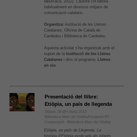
labutxaca, 2012). L’autora col·labora
habitualment en diversos mitjans de
comunicació catalans.
Organitza:
Institució de les Lletres
Catalanes, Oficina de Català de
Cardedeu i Biblioteca de Cardedeu
Aquesta activitat s’ha organitzat amb el
suport de la
Institució de les Lletres
Catalanes
i dins el programa:
Lletres
en viu
Presentació del llibre:
Etiòpia, un país de llegenda
Dijous, 26 d març 2015
Biblioteca Marc de VilalbaFundació IPI
Cooperació - Biblioteca Marc de Vilalba
Etiòpia, un país de Llegenda. La
història d’Etiòpia explicada als infants
,