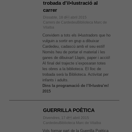
trobada d’il•lustració al
carrer
Dissabte, 18 d abril 2015
Carrers de CardedeuBiblioteca Marc de
Vilalba
Convidem a tots els il•lustradors que ho
vulguin a sortir en grup a dibuixar
Cardedeu, cadascú amb el seu estil!
Només heu de portar el material i les
ganes de dibuixar! Llapis, paper i acció!
Al final del trajecte s’exposaran totes
les obres a la biblioteca. El lloc de
trobada serà la Biblioteca. Activitat per
infants i adults.
Dins la programació de l’Il•lustra’m!
2015
GUERRILLA POÈTICA
Divendres, 17 d abril 2015
CardedeuBiblioteca Marc de Vilalba
Vols formar part de la Guerrilla Poètica