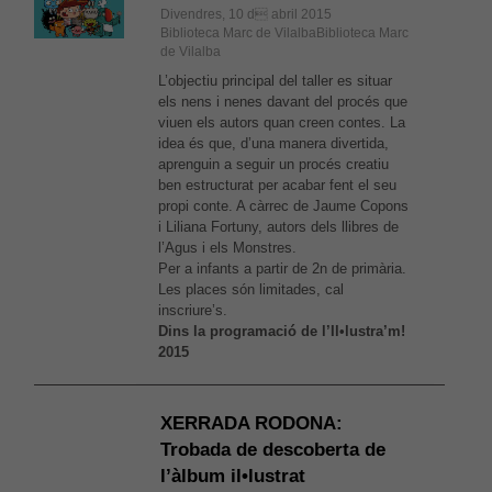
Divendres, 10 d abril 2015
Biblioteca Marc de VilalbaBiblioteca Marc
de Vilalba
L’objectiu principal del taller es situar
els nens i nenes davant del procés que
viuen els autors quan creen contes. La
idea és que, d’una manera divertida,
aprenguin a seguir un procés creatiu
ben estructurat per acabar fent el seu
propi conte. A càrrec de Jaume Copons
i Liliana Fortuny, autors dels llibres de
l’Agus i els Monstres.
Per a infants a partir de 2n de primària.
Les places són limitades, cal
inscriure’s.
Dins la programació de l’Il•lustra’m!
2015
XERRADA RODONA:
Trobada de descoberta de
l’àlbum il•lustrat