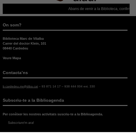
Abans de venir a la Biblioteca, confirmeu que
On som?
Biblioteca Marc de Vilalba
Carrer del doctor Klein, 101
08440 Cardedeu
Veure Mapa
Contacta’ns
b.cardedeu.mv@diba.cat
– 93 871 14 17 – 938 444 004 ext. 330
Subscriu-te a la Biblioagenda
Per conèixer les nostres activitats suscriu-te a la Biblioagenda.
Subscriure'm ara!
Legal