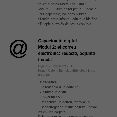
de les autores Marta Fos i Judit
Sadurní. El llibre editat per la Fundació
IPI Cooperació, vol sensibilitzar i
difondre entre infants i adults la història
d’Etiòpia a través de breus capítols.
Capacitació digital
Mòdul 2: el correu
electrònic: redacta, adjunta
i envia
Dijous, 26 d març 2015
Punt TIC de la BibliotecaBiblioteca Marc
de Vilalba
Es treballarà:
– La redacció d’un correu-e
Necessàries
– Adjuntar un arxiu.
Aquestes
– Enviar un arxiu.
cookies no
– Respondre un correu, reenviar-lo.
són
– Descarregar-se arxius adjunts i desar-
opcionals,
los en una carpeta.
són
Taller orientat a les persones que els