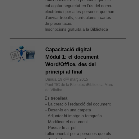
necessàries
cal agafar seguretat en l’ús del correu
per al bon
electrònic i per a les persones que han
funcionament
d’enviar treballs, currículums i cartes
web.
de presentació.
Inscripcions gratuïta a la Biblioteca
Estadístiques
Per a millorar
Capacitació digital
la nostra web
Mòdul 1: el document
necessitem
aquestes
Word/Office, des del
cookies.
principi al final
Dijous, 19 d març 2015
Punt TIC de la BibliotecaBiblioteca Marc
Experiència
de Vilalba
Per tal que el
Es treballarà:
nostre lloc
– La creació i redacció del document
web funcioni
– Desar-lo en una carpeta
el millor
– Adjuntar-hi imatge o fotografia
possible
– Modificar el document
durant la
– Passar-lo a .pdf
vostra visita.
Taller orientat per a persones que els
Si rebutges