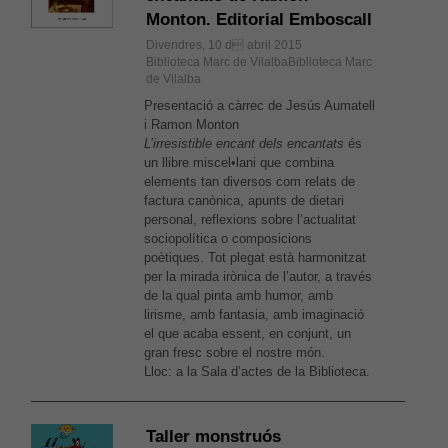
Monton. Editorial Emboscall
Divendres, 10 d abril 2015
Biblioteca Marc de VilalbaBiblioteca Marc
de Vilalba
Presentació a càrrec de Jesús Aumatell
i Ramon Monton
L’irresistible encant dels encantats
és
un llibre miscel•lani que combina
elements tan diversos com relats de
factura canònica, apunts de dietari
personal, reflexions sobre l’actualitat
sociopolítica o composicions
poètiques. Tot plegat està harmonitzat
per la mirada irònica de l’autor, a través
de la qual pinta amb humor, amb
lirisme, amb fantasia, amb imaginació
el que acaba essent, en conjunt, un
gran fresc sobre el nostre món.
Lloc: a la Sala d’actes de la Biblioteca.
Taller monstruós