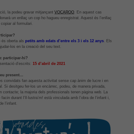
Aquestes
cookies no
ció, la podeu gravar mitjançant
VOCAROO
. En aquest cas
són
 donarà un enllaç un cop ho hagueu enregistrat. Aquest és l’enllaç
opcionals,
copiar al formulari.
són
necessàries
rticipar?
per al bon
ó és oberta als
petits amb edats d’entre els 3 i els 12 anys
. Els
funcionament
judar-los en la creació del seu text.
web.
 participar-hi?
sentació d’escrits:
15 d’abril de 2021
Estadístiques
Per a millorar
ueu present…
la nostra web
es convidats fan aquesta activitat sense cap ànim de lucre i en
necessitem
tal. Si desitgeu fer-los un encàrrec, podeu, de manera privada,
aquestes
n contacte; la majoria dels professionals tenen pàgina web. La
cookies.
e facin durant l’Il·lustra’m! està vinculada amb l’obra de l’infant i,
de l’infant.
Experiència
Per tal que el
nostre lloc
web funcioni