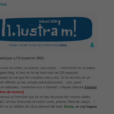
ínia]
ticipar a l’Il·lustra’m! 2021:
u-vos un conte, un poema, una cançó… i escriviu-lo en un paper.
gaire llarg, el text no ha de tenir més de 150 paraules.
aules no cal que les compteu una a una. Si ho escriviu en un
nt «Word» us les compta automàticament… pim, pam!
un ordinador, connecteu-vos a Internet, i cliqueu damunt
d’aquest
(fora de termini)
eixerà un formulari que és on heu de posar les vostres dades
ls i on heu d’escriure el vostre conte, poesia, lletra de cançó… I
t!! no us oblideu de clicar damunt del botó:
Envia,
un cop hagueu
Necessàries