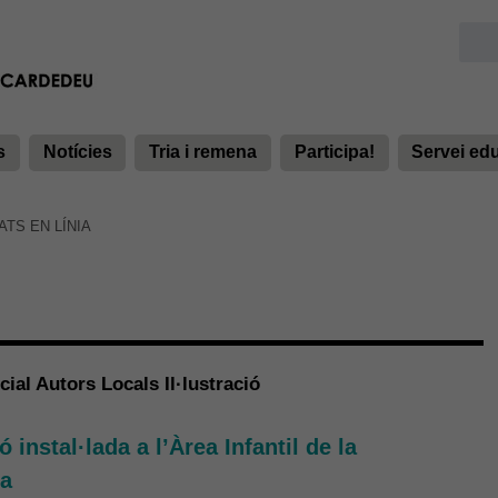
s
Notícies
Tria i remena
Participa!
Servei ed
ATS EN LÍNIA
ial Autors Locals Il·lustració
 instal·lada a l’Àrea Infantil de la
ca