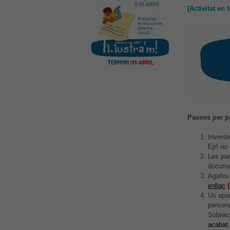
[Activitat en l
Passos per par
Invente
Ep! no 
Les par
docume
Agafeu 
enllaç
Us apar
persona
Sobreto
acabat.