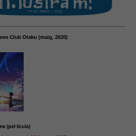
el millor
possible
durant la
vostra visita.
Si rebutges
aquestes
cookies,
imes Club Otaku (maig, 2020)
alguna
funcionalitat
desapareixerà
del lloc web.
e (pel·lícula)