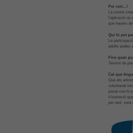
Per cert…!
La vostra crea
l’aplicació us
que haureu de 
Qui hi pot pa
La participaci
adults podeu a
Fins quan puc
Termini de pre
Cal que ting
Que els artist
voluntariat to
posar-vos-hi e
il·lustració qu
per tant, serà 