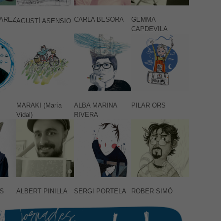
VAREZ
CARLA BESORA
GEMMA
AGUSTÍ ASENSIO
CAPDEVILA
MARAKI (María
ALBA MARINA
PILAR ORS
Vidal)
RIVERA
S
ALBERT PINILLA
SERGI PORTELA
ROBER SIMÓ