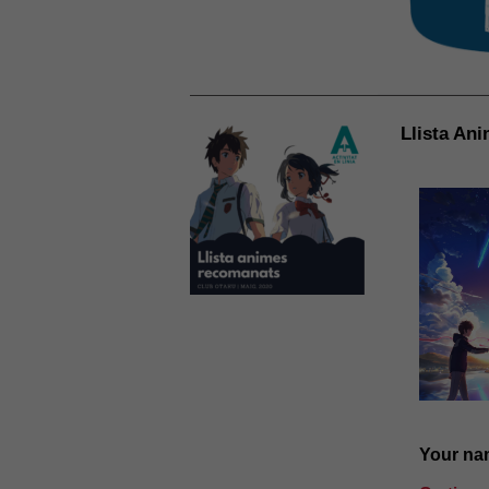
Llista An
Your nam