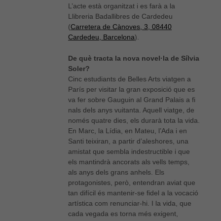
L’acte està organitzat i es farà a la
Llibreria Badallibres de Cardedeu
(
Carretera de Cànoves, 3, 08440
Cardedeu, Barcelona
).
De què tracta la nova novel·la de Sílvia
Soler?
Cinc estudiants de Belles Arts viatgen a
París per visitar la gran exposició que es
va fer sobre Gauguin al Grand Palais a fi
nals dels anys vuitanta. Aquell viatge, de
només quatre dies, els durarà tota la vida.
En Marc, la Lídia, en Mateu, l’Ada i en
Santi teixiran, a partir d’aleshores, una
amistat que sembla indestructible i que
els mantindrà ancorats als vells temps,
als anys dels grans anhels. Els
protagonistes, però, entendran aviat que
tan difícil és mantenir-se fidel a la vocació
artística com renunciar-hi. I la vida, que
cada vegada es torna més exigent,