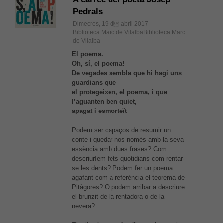
Pedrals
Dimecres, 19 d abril 2017
Biblioteca Marc de VilalbaBiblioteca Marc
de Vilalba
El poema.
Oh, sí, el poema!
De vegades sembla que hi hagi uns
guardians que
el protegeixen, el poema, i que
l’aguanten ben quiet,
apagat i esmorteït
Podem ser capaços de resumir un
conte i quedar-nos només amb la seva
essència amb dues frases? Com
descriuríem fets quotidians com rentar-
se les dents? Podem fer un poema
agafant com a referència el teorema de
Pitàgores? O podem arribar a descriure
el brunzit de la rentadora o de la
nevera?