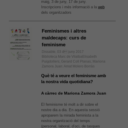
maig, 3 de juny, 17 de juny.
Inscripcions i més informació a la
web
dels organitzadors
Feminismes i altres
maldecaps: curs de
feminisme
Dissabte, 03 d juny 2017
Biblioteca Marc de VilalbaElisabeth
Puigdollers; Gerard Coll Planas; Mariona
Zamora Juan: Amat Molero Borràs
Què té a veure el feminisme amb
la nostra vida quotidiana?
A càrrec de Mariona Zamora Juan
El feminisme té molt a dir sobre el
nostre dia a dia. En aquesta sessió
aproparem la mirada feminista a la
nostra organització del temps
(personal, laboral, d’oci, de tasques