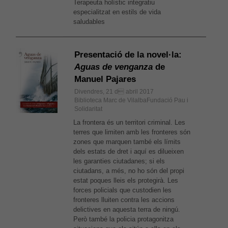
Terapeuta holístic integratiu
especialitzat en estils de vida
saludables
Presentació de la novel·la:
Aguas de venganza
de
Manuel Pajares
Divendres, 21 d abril 2017
Biblioteca Marc de VilalbaFundació Pau i
Solidaritat
La frontera és un territori criminal. Les
terres que limiten amb les fronteres són
zones que marquen també els límits
dels estats de dret i aquí es dilueixen
les garanties ciutadanes; si els
ciutadans, a més, no ho són del propi
estat poques lleis els protegirà. Les
forces policials que custodien les
fronteres lluiten contra les accions
delictives en aquesta terra de ningú.
Però també la policia protagonitza