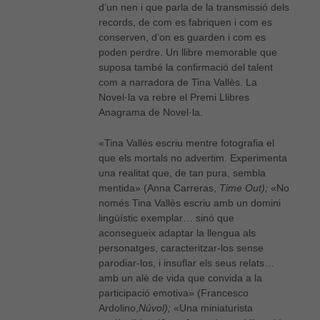
d’un nen i que parla de la transmissió dels
records, de com es fabriquen i com es
conserven, d’on es guarden i com es
poden perdre. Un llibre memorable que
suposa també la confirmació del talent
com a narradora de Tina Vallès. La
Novel·la va rebre el Premi Llibres
Anagrama de Novel·la.
«Tina Vallès escriu mentre fotografia el
que els mortals no advertim. Experimenta
una realitat que, de tan pura, sembla
mentida» (Anna Carreras,
Time Out);
«No
només Tina Vallès escriu amb un domini
lingüístic exemplar… sinó que
aconsegueix adaptar la llengua als
personatges, caracteritzar-los sense
parodiar-los, i insuflar els seus relats…
amb un alè de vida que convida a la
participació emotiva» (Francesco
Ardolino,
Núvol);
«Una miniaturista