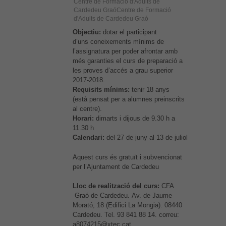
Centre de Formació d'Adults de
Cardedeu GraóCentre de Formació
d'Adults de Cardedeu Graó
Objectiu:
dotar el participant
d’uns coneixements mínims de
l’assignatura per poder afrontar amb
més garanties el curs de preparació a
les proves d’accés a grau superior
2017-2018.
Requisits mínims:
tenir 18 anys
(està pensat per a alumnes preinscrits
al centre).
Horari:
dimarts i dijous de 9.30 h a
11.30 h
Calendari:
del 27 de juny al 13 de juliol
Aquest curs és gratuït i subvencionat
per l’Ajuntament de Cardedeu
Lloc de realització del curs:
CFA
Graó de Cardedeu. Av. de Jaume
Morató, 18 (Edifici La Mongia). 08440
Cardedeu. Tel. 93 841 88 14. correu:
a8074215@xtec.cat