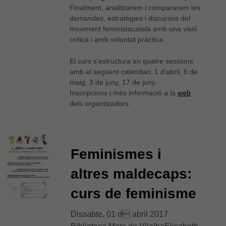
el millor
Finalment, analitzarem i compararem les
possible
demandes, estratègies i discursos del
durant la
moviment feministacatalà amb una visió
vostra visita.
crítica i amb voluntat pràctica.
Si rebutges
aquestes
cookies,
El curs s’estructura en quatre sessions
alguna
amb el següent calendari: 1 d’abril, 6 de
funcionalitat
maig, 3 de juny, 17 de juny.
desapareixerà
Inscripcions i més informació a la
web
del lloc web.
dels organitzadors
Feminismes i
altres maldecaps:
curs de feminisme
Dissabte, 01 d abril 2017