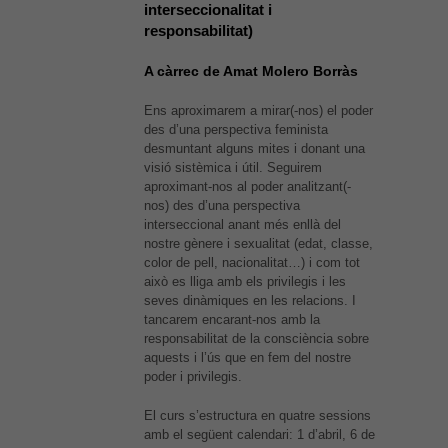
interseccionalitat i
responsabilitat)
A càrrec de Amat Molero Borràs
Ens aproximarem a mirar(-nos) el poder
des d’una perspectiva feminista
desmuntant alguns mites i donant una
visió sistèmica i útil. Seguirem
aproximant-nos al poder analitzant(-
nos) des d’una perspectiva
interseccional anant més enllà del
nostre gènere i sexualitat (edat, classe,
color de pell, nacionalitat…) i com tot
això es lliga amb els privilegis i les
seves dinàmiques en les relacions. I
tancarem encarant-nos amb la
responsabilitat de la consciència sobre
aquests i l’ús que en fem del nostre
poder i privilegis.
El curs s’estructura en quatre sessions
amb el següent calendari: 1 d’abril, 6 de