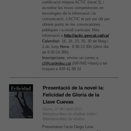
certificació mitjana ACTIC (nivel 2), i
acreditar les teves competències en
tecnologies de la informació i la
comunicació. L’ACTIC et pot ser útil per
obtenir punts en les convocatòries
públiques i a nivell curricular. Més
informació a
http://actic.gencat.cat/ca/
Calendari
: 16, 18, 23, 25, 30 de Maig i
1 de Juny
Hora:
9:30-13:30h (últim dia
de 9:30-14:30h)
Inscripcions
: envieu un correu a
cf@cardedeu.cat
(NIF/NIE+Nom) o bé
truqueu a 938 41 88 14
Presentació de la novel·la:
Felicidad
de Gloria de la
Llave Cuevas
Dijous, 27 d abril 2017
Biblioteca Marc de VilalbaL'editor i
Biblioteca Marc de Vilalba
Presentaran l’acte Diego Luna,