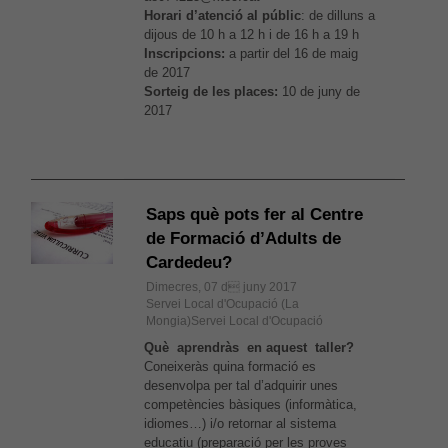
Horari d’atenció al públic
: de dilluns a
dijous de 10 h a 12 h i de 16 h a 19 h
Inscripcions:
a partir del 16 de maig
de 2017
Sorteig de les places:
10 de juny de
2017
Saps què pots fer al Centre
de Formació d’Adults de
Cardedeu?
Dimecres, 07 d juny 2017
Servei Local d'Ocupació (La
Mongia)Servei Local d'Ocupació
Què aprendràs en aquest taller?
Coneixeràs quina formació es
desenvolpa per tal d’adquirir unes
competències bàsiques (informàtica,
idiomes…) i/o retornar al sistema
educatiu (preparació per les proves