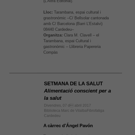
(L’Altra Editorial).
Lloc:
Tarambana, espai cultural i
grastronòmic –C/ Bellsolar cantonada
amb C/ Barcelona (Barri L’Estalvi)
08440 Cardedeu–
Organitza:
Clara M. Clavell – el
Tarambana, espai Cultural i
gastronòmic – Llibreria Papereria
Compàs
SETMANA DE LA SALUT
Alimentació conscient per a
la salut
Divendres, 07 d abril 2017
Biblioteca Marc de VilalbaFibrofatiga
Cardedeu
A càrrec d’Ángel Pavón