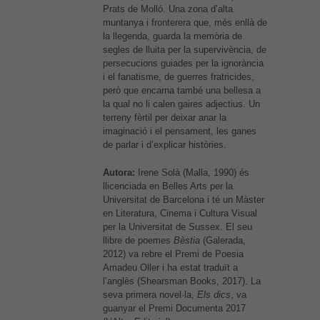
Prats de Molló. Una zona d’alta
muntanya i fronterera que, més enllà de
la llegenda, guarda la memòria de
segles de lluita per la supervivència, de
persecucions guiades per la ignorància
i el fanatisme, de guerres fratricides,
però que encarna també una bellesa a
la qual no li calen gaires adjectius. Un
terreny fèrtil per deixar anar la
imaginació i el pensament, les ganes
de parlar i d’explicar històries.
Autora:
Irene Solà (Malla, 1990) és
llicenciada en Belles Arts per la
Universitat de Barcelona i té un Màster
en Literatura, Cinema i Cultura Visual
per la Universitat de Sussex. El seu
llibre de poemes
Bèstia
(Galerada,
2012) va rebre el Premi de Poesia
Amadeu Oller i ha estat traduït a
l’anglès (Shearsman Books, 2017). La
seva primera novel·la,
Els dics
, va
guanyar el Premi Documenta 2017