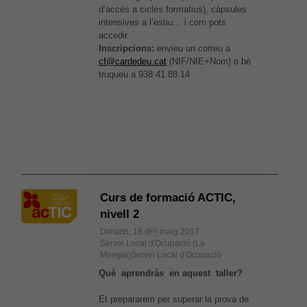
d’accés a cicles formatius), càpsules
intensives a l’estiu… i com pots
accedir.
Inscripcions:
envieu un correu a
cf@cardedeu.cat
(NIF/NIE+Nom) o bé
truqueu a 938 41 88 14
Curs de formació ACTIC,
nivell 2
Dimarts, 16 d maig 2017
Servei Local d'Ocupació (La
Mongia)Servei Local d'Ocupació
Què aprendràs en aquest taller?
Et prepararem per superar la prova de