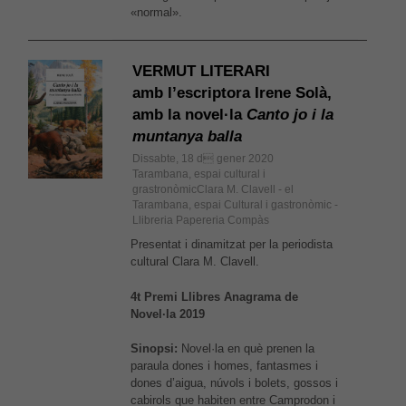
«normal».
VERMUT LITERARI
amb l’escriptora Irene Solà,
amb la novel·la
Canto jo i la
muntanya balla
Dissabte, 18 d gener 2020
Tarambana, espai cultural i
grastronòmicClara M. Clavell - el
Tarambana, espai Cultural i gastronòmic -
Llibreria Papereria Compàs
Presentat i dinamitzat per la periodista
cultural Clara M. Clavell.
4t Premi Llibres Anagrama de
Novel·la 2019
Sinopsi:
Novel·la en què prenen la
paraula dones i homes, fantasmes i
dones d’aigua, núvols i bolets, gossos i
cabirols que habiten entre Camprodon i