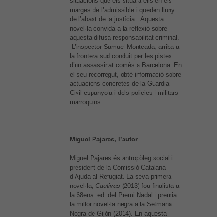
situacions que els sitúa a ells en els
marges de l’admissible i queden lluny
de l’abast de la justícia. Aquesta
novel·la convida a la reflexió sobre
aquesta difusa responsabilitat criminal.
L’inspector Samuel Montcada, arriba a
la frontera sud conduit per les pistes
d’un assassinat comès a Barcelona. En
el seu recorregut, obté informació sobre
actuacions concretes de la Guardia
Civil espanyola i dels policies i militars
marroquins
Miguel Pajares, l’autor
Miguel Pajares és antropòleg social i
president de la Comissió Catalana
d’Ajuda al Refugiat. La seva primera
novel·la,
Cautivas
(2013) fou finalista a
la 68ena. ed. del Premi Nadal i premia
la millor novel·la negra a la Setmana
Negra de Gijón (2014). En aquesta