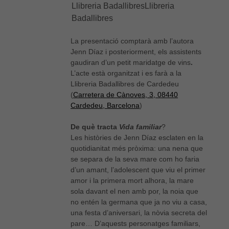
Llibreria BadallibresLlibreria
Badallibres
La presentació comptarà amb l’autora
Jenn Díaz i posteriorment, els assistents
gaudiran d’un petit maridatge de vins
.
L’acte està organitzat i es farà a la
Llibreria Badallibres de Cardedeu
(
Carretera de Cànoves, 3, 08440
Cardedeu, Barcelona
)
De què tracta
Vida familiar
?
Les històries de Jenn Díaz esclaten en la
quotidianitat més pròxima: una nena que
se separa de la seva mare com ho faria
d’un amant, l’adolescent que viu el primer
amor i la primera mort alhora, la mare
sola davant el nen amb por, la noia que
no entén la germana que ja no viu a casa,
una festa d’aniversari, la nòvia secreta del
pare… D’aquests personatges familiars,