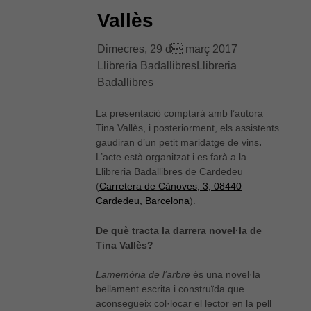
Vallès
Dimecres, 29 d març 2017
Llibreria BadallibresLlibreria
Badallibres
La presentació comptarà amb l’autora
Tina Vallès, i posteriorment, els assistents
gaudiran d’un petit maridatge de vins
.
L’acte està organitzat i es farà a la
Llibreria Badallibres de Cardedeu
(
Carretera de Cànoves, 3, 08440
Cardedeu, Barcelona
).
De què tracta la darrera novel·la de
Tina Vallès?
La
memòria de l’arbre
és una novel·la
bellament escrita i construïda que
aconsegueix col·locar el lector en la pell