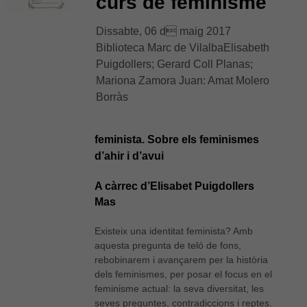
curs de feminisme
Aquestes
cookies no
Dissabte, 06 d maig 2017
són
Biblioteca Marc de VilalbaElisabeth
opcionals,
són
Puigdollers; Gerard Coll Planas;
necessàries
Mariona Zamora Juan: Amat Molero
per al bon
Borràs
funcionament
web.
feminista. Sobre els feminismes
Estadístiques
d’ahir i d’avui
Per a millorar
la nostra web
A càrrec d’Elisabet Puigdollers
necessitem
Mas
aquestes
cookies.
Existeix una identitat feminista? Amb
aquesta pregunta de teló de fons,
rebobinarem i avançarem per la història
Experiència
dels feminismes, per posar el focus en el
Per tal que el
nostre lloc
feminisme actual: la seva diversitat, les
web funcioni
seves preguntes, contradiccions i reptes.