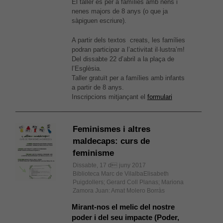
El taller és per a famílies amb nens i
nenes majors de 8 anys (o que ja
sàpiguen escriure).
A partir dels textos creats, les famílies
podran participar a l’activitat il·lustra’m!
Del dissabte 22 d’abril a la plaça de
l’Esglèsia.
Taller gratuït per a famílies amb infants
a partir de 8 anys.
Inscripcions mitjançant el
formulari
Feminismes i altres
maldecaps: curs de
feminisme
Dissabte, 17 d juny 2017
Biblioteca Marc de VilalbaElisabeth
Puigdollers; Gerard Coll Planas; Mariona
Zamora Juan: Amat Molero Borràs
Mirant-nos el melic del nostre
poder i del seu impacte (Poder,